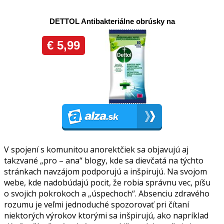
V spojení s komunitou anorektčiek sa objavujú aj
takzvané „pro – ana“ blogy, kde sa dievčatá na týchto
stránkach navzájom podporujú a inšpirujú. Na svojom
webe, kde nadobúdajú pocit, že robia správnu vec, píšu
o svojich pokrokoch a „úspechoch“. Absenciu zdravého
rozumu je veľmi jednoduché spozorovať pri čítaní
niektorých výrokov ktorými sa inšpirujú, ako napríklad