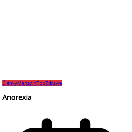
Články
Magazín
Top
Zdravie
Anorexia