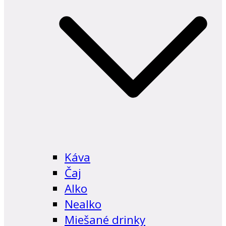
Káva
Čaj
Alko
Nealko
Miešané drinky