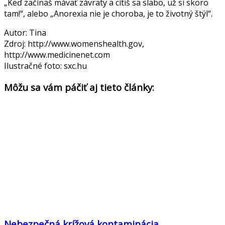
„Keď začínaš mávať závraty a cítiš sa slabo, už si skoro
tam!“, alebo „Anorexia nie je choroba, je to životný štýl“.
Autor: Tina
Zdroj: http://www.womenshealth.gov,
http://www.medicinenet.com
Ilustračné foto: sxc.hu
Môžu sa vám páčiť aj tieto články:
Nebezpečná krížová kontaminácia