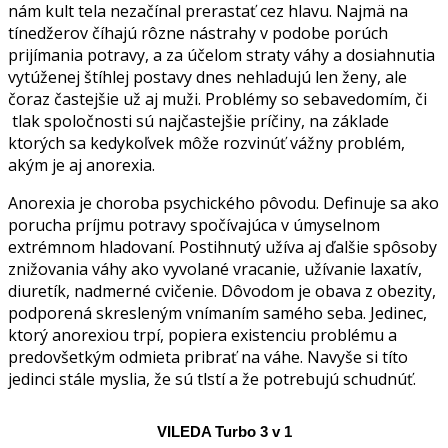
nám kult tela nezačínal prerastať cez hlavu. Najmä na
tínedžerov číhajú rôzne nástrahy v podobe porúch
prijímania potravy, a za účelom straty váhy a dosiahnutia
vytúženej štíhlej postavy dnes nehladujú len ženy, ale
čoraz častejšie už aj muži. Problémy so sebavedomím, či
tlak spoločnosti sú najčastejšie príčiny, na základe
ktorých sa kedykoľvek môže rozvinúť vážny problém,
akým je aj anorexia.
Anorexia je choroba psychického pôvodu. Definuje sa ako
porucha príjmu potravy spočívajúca v úmyselnom
extrémnom hladovaní. Postihnutý užíva aj ďalšie spôsoby
znižovania váhy ako vyvolané vracanie, užívanie laxatív,
diuretík, nadmerné cvičenie. Dôvodom je obava z obezity,
podporená skresleným vnímaním samého seba. Jedinec,
ktorý anorexiou trpí, popiera existenciu problému a
predovšetkým odmieta pribrať na váhe. Navyše si títo
jedinci stále myslia, že sú tlstí a že potrebujú schudnúť.