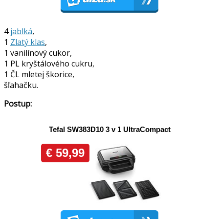
4
jablká
,
1
Zlatý klas
,
1 vanilínový cukor,
1 PL kryštálového cukru,
1 ČL mletej škorice,
šľahačku.
Postup: