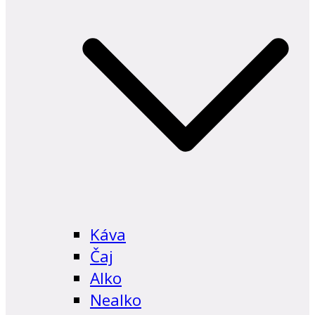
Káva
Čaj
Alko
Nealko