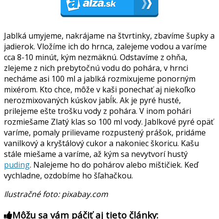
Jablká umyjeme, nakrájame na štvrtinky, zbavíme šupky a
jadierok. Vložíme ich do hrnca, zalejeme vodou a varíme
cca 8-10 minút, kým nezmäknú. Odstavíme z ohňa,
zlejeme z nich prebytočnú vodu do pohára, v hrnci
necháme asi 100 ml a jablká rozmixujeme ponorným
mixérom. Kto chce, môže v kaši ponechať aj niekoľko
nerozmixovaných kúskov jabĺk. Ak je pyré husté,
prilejeme ešte trošku vody z pohára. V inom pohári
rozmiešame Zlatý klas so 100 ml vody. Jablkové pyré opäť
varíme, pomaly prilievame rozpustený prášok, pridáme
vanilkový a kryštálový cukor a nakoniec škoricu. Kašu
stále miešame a varíme, až kým sa nevytvorí hustý
puding
. Nalejeme ho do pohárov alebo mištičiek. Keď
vychladne, ozdobíme ho šľahačkou.
Ilustračné foto: pixabay.com
Môžu sa vám páčiť aj tieto články: