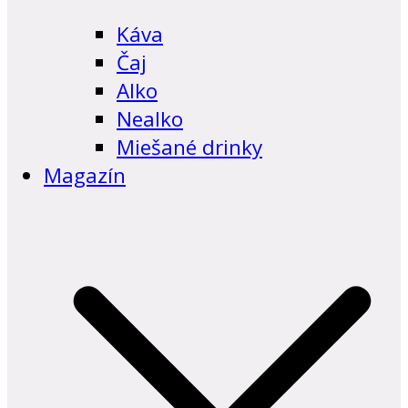
Káva
Čaj
Alko
Nealko
Miešané drinky
Magazín