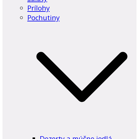
Prílohy
Pochutiny
Dezerty a múčne jedlá