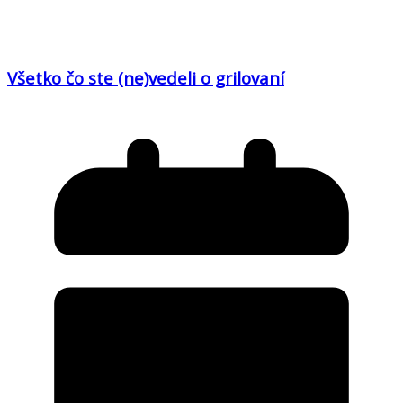
Všetko čo ste (ne)vedeli o grilovaní