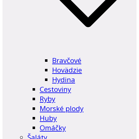
Bravčové
Hovädzie
Hydina
Cestoviny
Ryby
Morské plody
Huby
Omáčky
Šaláty