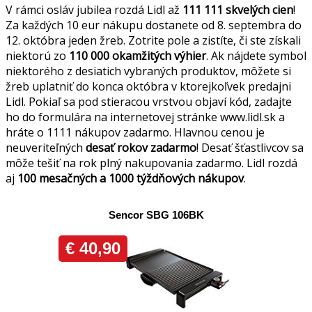
V rámci osláv jubilea rozdá Lidl až
111 111 skvelých cien
!
Za každých 10 eur nákupu dostanete od 8. septembra do
12. októbra jeden žreb. Zotrite pole a zistíte, či ste získali
niektorú zo
110 000 okamžitých výhier
. Ak nájdete symbol
niektorého z desiatich vybraných produktov, môžete si
žreb uplatniť do konca októbra v ktorejkoľvek predajni
Lidl. Pokiaľ sa pod stieracou vrstvou objaví kód, zadajte
ho do formulára na internetovej stránke www.lidl.sk a
hráte o 1111 nákupov zadarmo. Hlavnou cenou je
neuveriteľných
desať rokov zadarmo
! Desať šťastlivcov sa
môže tešiť na rok plný nakupovania zadarmo. Lidl rozdá
aj
100 mesačných a 1000 týždňových nákupov
.