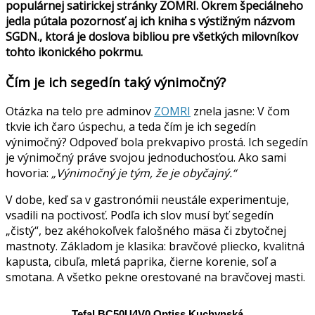
populárnej satirickej stránky ZOMRI. Okrem špeciálneho
jedla pútala pozornosť aj ich kniha s výstižným názvom
SGDN., ktorá je doslova bibliou pre všetkých milovníkov
tohto ikonického pokrmu.
Čím je ich segedín taký výnimočný?
Otázka na telo pre adminov
ZOMRI
znela jasne: V čom
tkvie ich čaro úspechu, a teda čím je ich segedín
výnimočný? Odpoveď bola prekvapivo prostá. Ich segedín
je výnimočný práve svojou jednoduchosťou. Ako sami
hovoria:
„Výnimočný je tým, že je obyčajný.“
V dobe, keď sa v gastronómii neustále experimentuje,
vsadili na poctivosť. Podľa ich slov musí byť segedín
„čistý“, bez akéhokoľvek falošného mäsa či zbytočnej
mastnoty. Základom je klasika: bravčové pliecko, kvalitná
kapusta, cibuľa, mletá paprika, čierne korenie, soľ a
smotana. A všetko pekne orestované na bravčovej masti.