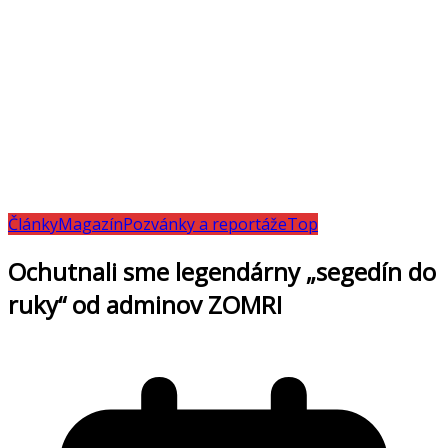
Články
Magazín
Pozvánky a reportáže
Top
Ochutnali sme legendárny „segedín do
ruky“ od adminov ZOMRI