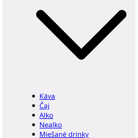
Káva
Čaj
Alko
Nealko
Miešané drinky