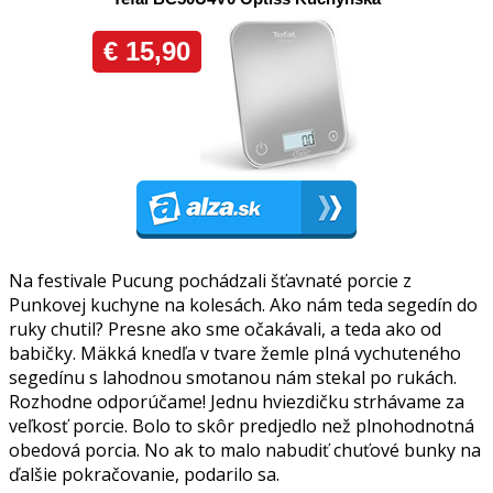
Na festivale Pucung pochádzali šťavnaté porcie z
Punkovej kuchyne na kolesách. Ako nám teda segedín do
ruky chutil? Presne ako sme očakávali, a teda ako od
babičky. Mäkká knedľa v tvare žemle plná vychuteného
segedínu s lahodnou smotanou nám stekal po rukách.
Rozhodne odporúčame! Jednu hviezdičku strhávame za
veľkosť porcie. Bolo to skôr predjedlo než plnohodnotná
obedová porcia. No ak to malo nabudiť chuťové bunky na
ďalšie pokračovanie, podarilo sa.