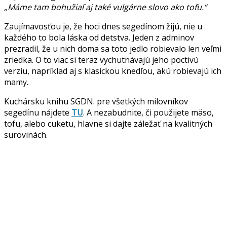
„Máme tam bohužiaľ aj také vulgárne slovo ako tofu.“
Zaujímavosťou je, že hoci dnes segedínom žijú, nie u
každého to bola láska od detstva. Jeden z adminov
prezradil, že u nich doma sa toto jedlo robievalo len veľmi
zriedka. O to viac si teraz vychutnávajú jeho poctivú
verziu, napríklad aj s klasickou knedľou, akú robievajú ich
mamy.
Kuchársku knihu SGDN. pre všetkých milovníkov
segedínu nájdete
TU
. A nezabudnite, či použijete mäso,
tofu, alebo cuketu, hlavne si dajte záležať na kvalitných
surovinách.