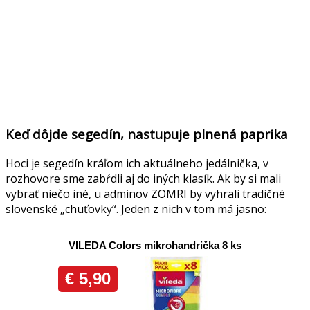
Keď dôjde segedín, nastupuje plnená paprika
Hoci je segedín kráľom ich aktuálneho jedálnička, v
rozhovore sme zabŕdli aj do iných klasík. Ak by si mali
vybrať niečo iné, u adminov ZOMRI by vyhrali tradičné
slovenské „chuťovky“. Jeden z nich v tom má jasno: