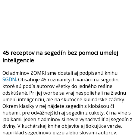
45 receptov na segedín bez pomoci umelej
inteligencie
Od adminov ZOMRI sme dostali aj podpísanú knihu
SGDN.
Obsahuje 45 rozmanitých variácií na segedín,
ktoré sú podľa autorov všetky do jedného reálne
odskúšané. Pri jej tvorbe sa vraj nespoliehali na žiadnu
umelú inteligenciu, ale na skutočné kulinárske zážitky.
Okrem klasiky v nej nájdete segedín s klobásou či
hubami, pre odvážnejších aj segedín z cukety, či na víne s
jablkami. Jeden z adminov si nevie vynachváliť aj segedín z
diviny. V kuchárskej knihe objavíte aj šokujúce verzie,
napríklad segedínovú pizzu alebo slovami autorov: