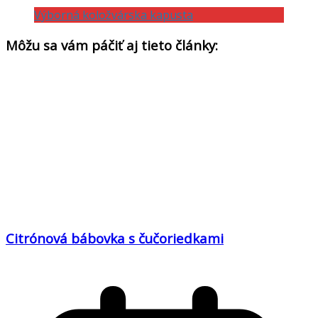
Výborná koložvárska kapusta
Môžu sa vám páčiť aj tieto články:
Citrónová bábovka s čučoriedkami