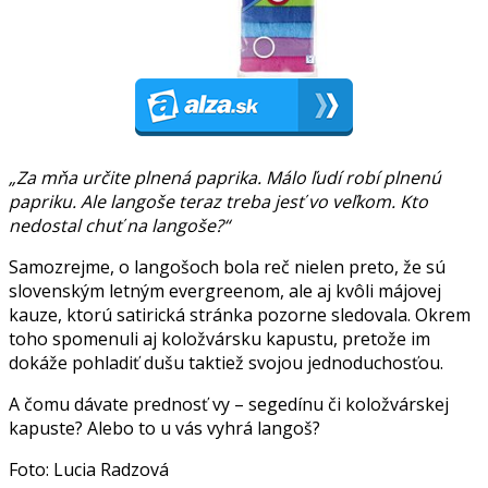
„Za mňa určite plnená paprika. Málo ľudí robí plnenú
papriku. Ale langoše teraz treba jesť vo veľkom. Kto
nedostal chuť na langoše?“
Samozrejme, o langošoch bola reč nielen preto, že sú
slovenským letným evergreenom, ale aj kvôli májovej
kauze, ktorú satirická stránka pozorne sledovala. Okrem
toho spomenuli aj koložvársku kapustu, pretože im
dokáže pohladiť dušu taktiež svojou jednoduchosťou.
A čomu dávate prednosť vy – segedínu či koložvárskej
kapuste? Alebo to u vás vyhrá langoš?
Foto: Lucia Radzová