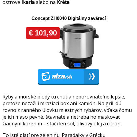
ostrove
Ikaria
alebo na
Kréte
.
Ryby a morské plody tu chutia neporovnateľne lepšie,
pretože nezažili mraziaci box ani kamión. Na gril idú
rovno z ranného úlovku miestnych rybárov, vďaka čomu
je ich mäso pevné, šťavnaté a netreba ho maskovať
žiadnym korením – stačí len soľ, olivový olej a citrón.
To isté platí pre zeleninu. Paradajky v Grécku