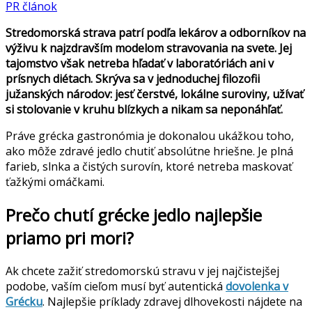
PR článok
Stredomorská strava patrí podľa lekárov a odborníkov na
výživu k najzdravším modelom stravovania na svete. Jej
tajomstvo však netreba hľadať v laboratóriách ani v
prísnych diétach. Skrýva sa v jednoduchej filozofii
južanských národov: jesť čerstvé, lokálne suroviny, užívať
si stolovanie v kruhu blízkych a nikam sa neponáhľať.
Práve grécka gastronómia je dokonalou ukážkou toho,
ako môže zdravé jedlo chutiť absolútne hriešne. Je plná
farieb, slnka a čistých surovín, ktoré netreba maskovať
ťažkými omáčkami.
Prečo chutí grécke jedlo najlepšie
priamo pri mori?
Ak chcete zažiť stredomorskú stravu v jej najčistejšej
podobe, vaším cieľom musí byť autentická
dovolenka v
Grécku
. Najlepšie príklady zdravej dlhovekosti nájdete na