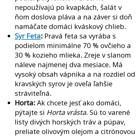
nepoužívajú po kvapkách, šalát v
ňom doslova pláva a na záver si doň
namáčate domáci kváskový chlieb.
Syr Feta
:
Pravá feta sa vyrába s
podielom minimálne 70 % ovčieho a
30 % kozieho mlieka. Zreje v slanom
náleve najmenej dva mesiace. Má
vysoký obsah vápnika a na rozdiel od
kravských syrov je oveľa ľahšie
stráviteľná.
Horta:
Ak chcete jesť ako domáci,
pýtajte si
Horta vrásta
. Sú to varené
listy divých horských tráv a púpav,
preliate olivovým olejom a citrónovou