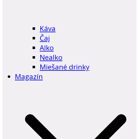
Káva
Čaj
Alko
Nealko
Miešané drinky
Magazín