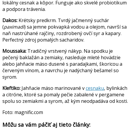
lokálny cesnak a kôpor. Funguje ako skvelé probiotikum
a podpora trávenia.
Dakos:
Krétsky predkrm. Tvrdý jačmenný suchár
(
paximadi
) sa jemne pokvapká vodou a olejom, navrší sa
naň nastrúhané rajčiny, rozdrobený ovčí syr a kapary.
Perfectný zdroj pomalých sacharidov.
Moussaka:
Tradičný vrstvený nákyp. Na spodku je
pečený baklažán a zemiaky, nasleduje mleté hovädzie
alebo jahňacie mäso dusené s paradajkami, škoricou a
červeným vínom, a navrchu je nadýchaný bešamel so
syrom.
Kleftiko:
Jahňacie mäso marinované v
cesnaku
, bylinkách
a citróne, ktoré sa pomaly pečie zabalené v pergamene
spolu so zemiakmi a syrom, až kým neodpadáva od kosti.
Foto: magnific.com
Môžu sa vám páčiť aj tieto články: