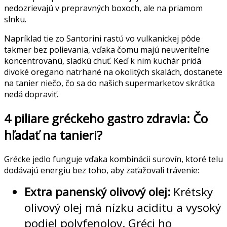
nedozrievajú v prepravných boxoch, ale na priamom
slnku.
Napríklad tie zo Santorini rastú vo vulkanickej pôde
takmer bez polievania, vďaka čomu majú neuveriteľne
koncentrovanú, sladkú chuť. Keď k nim kuchár pridá
divoké oregano natrhané na okolitých skalách, dostanete
na tanier niečo, čo sa do našich supermarketov skrátka
nedá dopraviť.
4 piliare gréckeho gastro zdravia: Čo
hľadať na tanieri?
Grécke jedlo funguje vďaka kombinácii surovín, ktoré telu
dodávajú energiu bez toho, aby zaťažovali trávenie:
Extra panenský olivový olej:
Krétsky
olivový olej má nízku aciditu a vysoký
podiel polyfenolov. Gréci ho