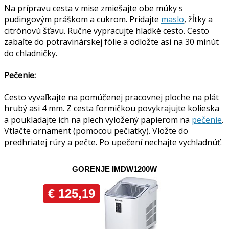
Na prípravu cesta v mise zmiešajte obe múky s
pudingovým práškom a cukrom. Pridajte
maslo
, žĺtky a
citrónovú šťavu. Ručne vypracujte hladké cesto. Cesto
zabaľte do potravinárskej fólie a odložte asi na 30 minút
do chladničky.
Pečenie:
Cesto vyvaľkajte na pomúčenej pracovnej ploche na plát
hrubý asi 4 mm. Z cesta formičkou povykrajujte kolieska
a poukladajte ich na plech vyložený papierom na
pečenie
.
Vtlačte ornament (pomocou pečiatky). Vložte do
predhriatej rúry a pečte. Po upečení nechajte vychladnúť.