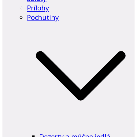
Prílohy
Pochutiny
Dezerty a múčne jedlá