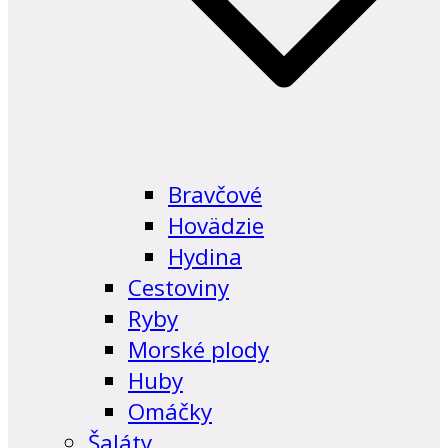
Bravčové
Hovädzie
Hydina
Cestoviny
Ryby
Morské plody
Huby
Omáčky
Šaláty