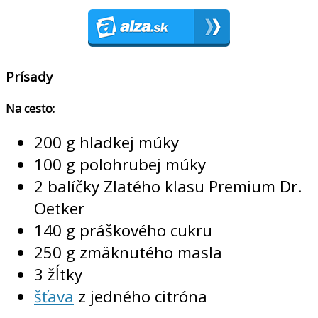
Prísady
Na cesto:
200 g hladkej múky
100 g polohrubej múky
2 balíčky Zlatého klasu Premium Dr.
Oetker
140 g práškového cukru
250 g zmäknutého masla
3 žĺtky
šťava
z jedného citróna