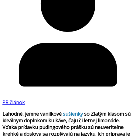
PR článok
Lahodné, jemne vanilkové
sušienky
so Zlatým klasom sú
ideálnym doplnkom ku káve, čaju či letnej limonáde.
Vďaka prídavku pudingového prášku sú neuveriteľne
krehké a doslova sa rozplývajú na jazyku. Ich príprava je