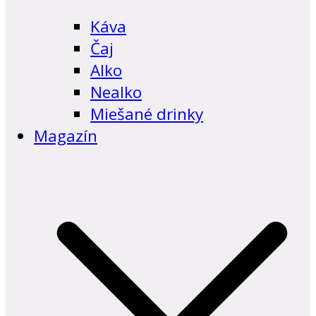
Káva
Čaj
Alko
Nealko
Miešané drinky
Magazín