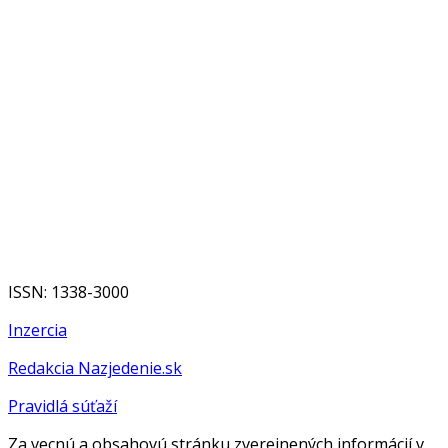
ISSN: 1338-3000
Inzercia
Redakcia Nazjedenie.sk
Pravidlá súťaží
Za vecnú a obsahovú stránku zverejnených informácií v