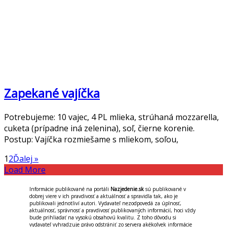
Zapekané vajíčka
Potrebujeme: 10 vajec, 4 PL mlieka, strúhaná mozzarella,
cuketa (prípadne iná zelenina), soľ, čierne korenie.
Postup: Vajíčka rozmiešame s mliekom, soľou,
1
2
Ďalej »
Load More
Informácie publikované na portáli
Nazjedenie.sk
sú publikované v
dobrej viere v ich pravdivosť a aktuálnosť a spravidla tak, ako je
publikovali jednotliví autori. Vydavateľ nezodpovedá za úplnosť,
aktuálnosť, správnosť a pravdivosť publikovaných informácií, hoci vždy
bude prihliadať na vysokú obsahovú kvalitu. Z toho dôvodu si
vydavateľ vyhradzuje právo odstrániť zo servera akékoľvek informácie