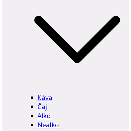
Káva
Čaj
Alko
Nealko