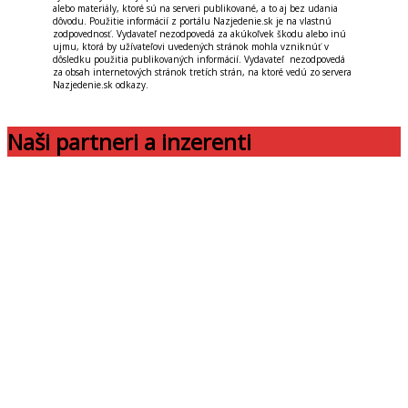
alebo materiály, ktoré sú na serveri publikované, a to aj bez udania
dôvodu. Použitie informácií z portálu Nazjedenie.sk je na vlastnú
zodpovednosť. Vydavateľ nezodpovedá za akúkoľvek škodu alebo inú
ujmu, ktorá by užívateľovi uvedených stránok mohla vzniknúť v
dôsledku použitia publikovaných informácií. Vydavateľ nezodpovedá
za obsah internetových stránok tretích strán, na ktoré vedú zo servera
Nazjedenie.sk odkazy.
Naši partneri a inzerenti