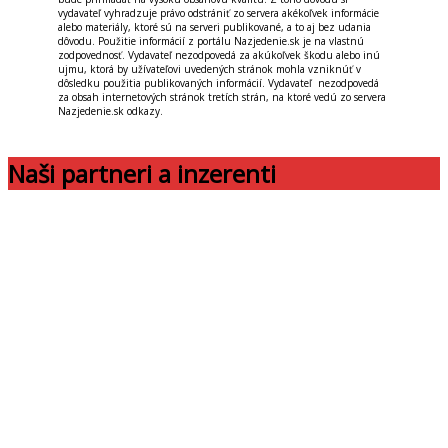
vydavateľ vyhradzuje právo odstrániť zo servera akékoľvek informácie
alebo materiály, ktoré sú na serveri publikované, a to aj bez udania
dôvodu. Použitie informácií z portálu Nazjedenie.sk je na vlastnú
zodpovednosť. Vydavateľ nezodpovedá za akúkoľvek škodu alebo inú
ujmu, ktorá by užívateľovi uvedených stránok mohla vzniknúť v
dôsledku použitia publikovaných informácií. Vydavateľ nezodpovedá
za obsah internetových stránok tretích strán, na ktoré vedú zo servera
Nazjedenie.sk odkazy.
Naši partneri a inzerenti