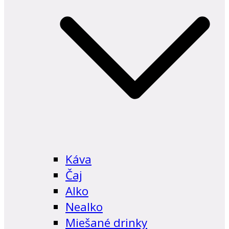
Káva
Čaj
Alko
Nealko
Miešané drinky