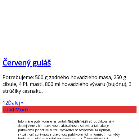
Červený guláš
Potrebujeme: 500 g zadného hovädzieho mäsa, 250 g
cibule, 4 PL masti, 800 ml hovädzieho vývaru (bujónu), 3
strúčiky cesnaku,
1
2
Ďalej »
Load More
Informácie publikované na portáli
Nazjedenie.sk
sú publikované v
dobrej viere v ich pravdivosť a aktuálnosť a spravidla tak, ako je
publikovali jednotliví autori. Vydavateľ nezodpovedá za úplnosť,
aktuálnosť, správnosť a pravdivosť publikovaných informácií, hoci vždy
bude prihliadať na vysokú obsahovú kvalitu. Z toho dôvodu si