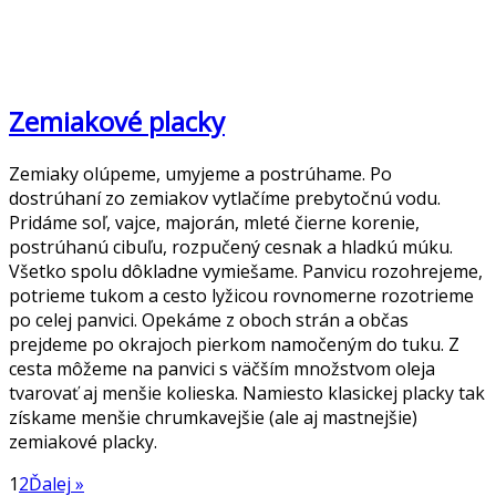
Zemiakové placky
Zemiaky olúpeme, umyjeme a postrúhame. Po
dostrúhaní zo zemiakov vytlačíme prebytočnú vodu.
Pridáme soľ, vajce, majorán, mleté čierne korenie,
postrúhanú cibuľu, rozpučený cesnak a hladkú múku.
Všetko spolu dôkladne vymiešame. Panvicu rozohrejeme,
potrieme tukom a cesto lyžicou rovnomerne rozotrieme
po celej panvici. Opekáme z oboch strán a občas
prejdeme po okrajoch pierkom namočeným do tuku. Z
cesta môžeme na panvici s väčším množstvom oleja
tvarovať aj menšie kolieska. Namiesto klasickej placky tak
získame menšie chrumkavejšie (ale aj mastnejšie)
zemiakové placky.
1
2
Ďalej »