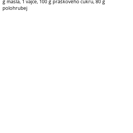
g masla, 1 vajce, 100 g práškového cukru, 80 g
polohrubej