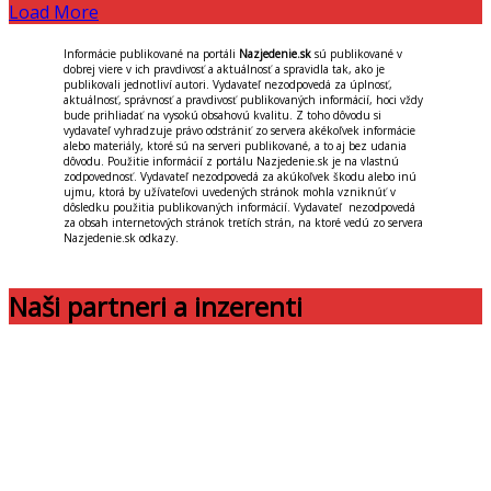
Load More
Informácie publikované na portáli
Nazjedenie.sk
sú publikované v
dobrej viere v ich pravdivosť a aktuálnosť a spravidla tak, ako je
publikovali jednotliví autori. Vydavateľ nezodpovedá za úplnosť,
aktuálnosť, správnosť a pravdivosť publikovaných informácií, hoci vždy
bude prihliadať na vysokú obsahovú kvalitu. Z toho dôvodu si
vydavateľ vyhradzuje právo odstrániť zo servera akékoľvek informácie
alebo materiály, ktoré sú na serveri publikované, a to aj bez udania
dôvodu. Použitie informácií z portálu Nazjedenie.sk je na vlastnú
zodpovednosť. Vydavateľ nezodpovedá za akúkoľvek škodu alebo inú
ujmu, ktorá by užívateľovi uvedených stránok mohla vzniknúť v
dôsledku použitia publikovaných informácií. Vydavateľ nezodpovedá
za obsah internetových stránok tretích strán, na ktoré vedú zo servera
Nazjedenie.sk odkazy.
Naši partneri a inzerenti