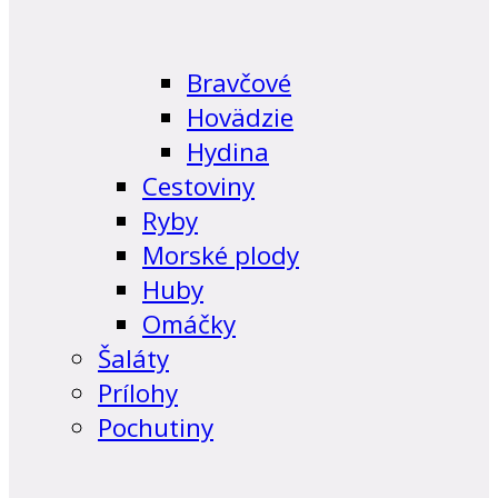
Bravčové
Hovädzie
Hydina
Cestoviny
Ryby
Morské plody
Huby
Omáčky
Šaláty
Prílohy
Pochutiny