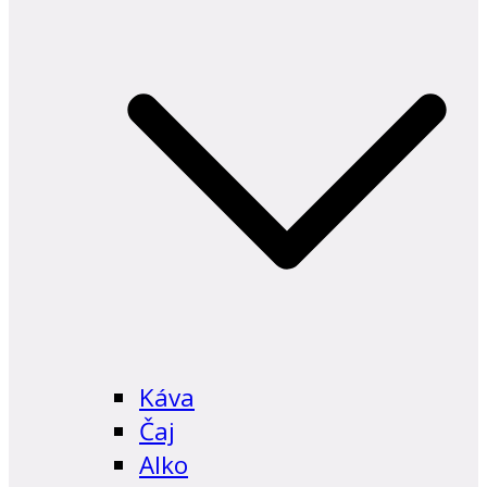
Káva
Čaj
Alko