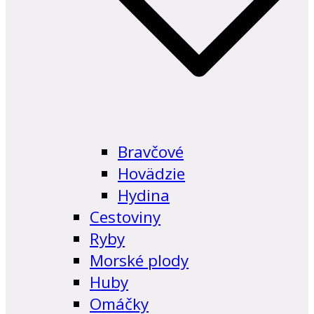
Bravčové
Hovädzie
Hydina
Cestoviny
Ryby
Morské plody
Huby
Omáčky