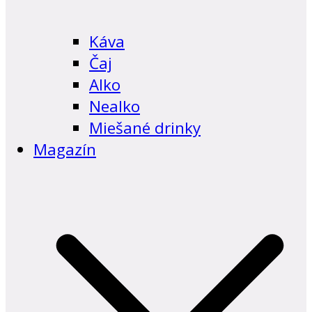
Káva
Čaj
Alko
Nealko
Miešané drinky
Magazín