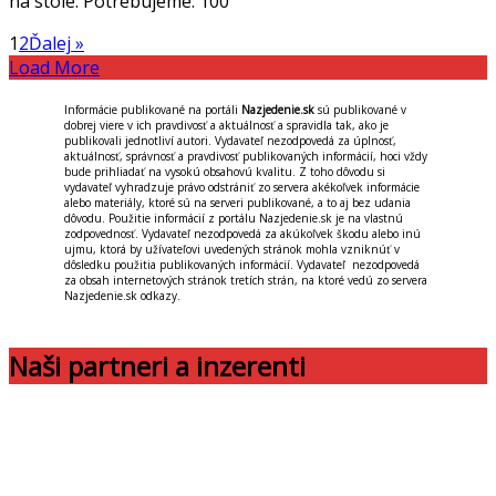
na stole. Potrebujeme: 100
1
2
Ďalej »
Load More
Informácie publikované na portáli
Nazjedenie.sk
sú publikované v
dobrej viere v ich pravdivosť a aktuálnosť a spravidla tak, ako je
publikovali jednotliví autori. Vydavateľ nezodpovedá za úplnosť,
aktuálnosť, správnosť a pravdivosť publikovaných informácií, hoci vždy
bude prihliadať na vysokú obsahovú kvalitu. Z toho dôvodu si
vydavateľ vyhradzuje právo odstrániť zo servera akékoľvek informácie
alebo materiály, ktoré sú na serveri publikované, a to aj bez udania
dôvodu. Použitie informácií z portálu Nazjedenie.sk je na vlastnú
zodpovednosť. Vydavateľ nezodpovedá za akúkoľvek škodu alebo inú
ujmu, ktorá by užívateľovi uvedených stránok mohla vzniknúť v
dôsledku použitia publikovaných informácií. Vydavateľ nezodpovedá
za obsah internetových stránok tretích strán, na ktoré vedú zo servera
Nazjedenie.sk odkazy.
Naši partneri a inzerenti