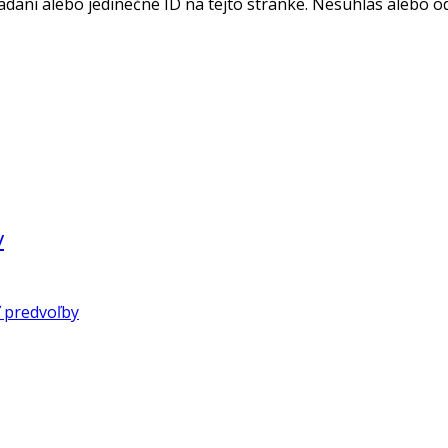
adaní alebo jedinečné ID na tejto stránke. Nesúhlas alebo o
v
 predvoľby