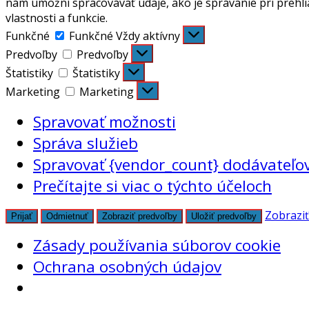
nám umožní spracovávať údaje, ako je správanie pri prehli
vlastnosti a funkcie.
Funkčné
Funkčné
Vždy aktívny
Predvoľby
Predvoľby
Štatistiky
Štatistiky
Marketing
Marketing
Spravovať možnosti
Správa služieb
Spravovať {vendor_count} dodávateľo
Prečítajte si viac o týchto účeloch
Zobraziť
Prijať
Odmietnuť
Zobraziť predvoľby
Uložiť predvoľby
Zásady používania súborov cookie
Ochrana osobných údajov