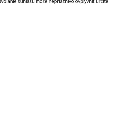
dvolanie súhlasu môže nepriaznivo ovplyvniť určité