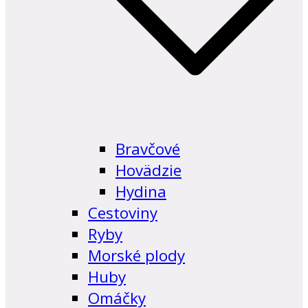
Bravčové
Hovädzie
Hydina
Cestoviny
Ryby
Morské plody
Huby
Omáčky