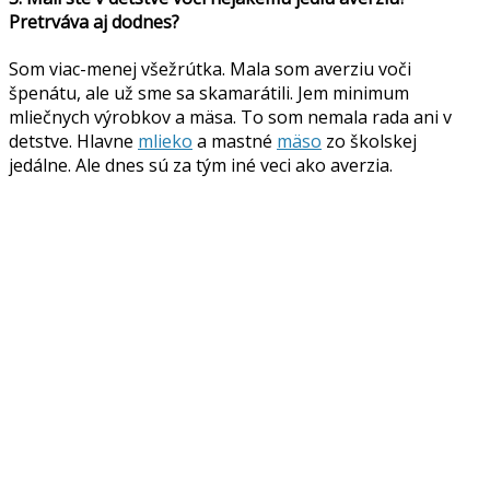
Pretrváva aj dodnes?
Som viac-menej všežrútka. Mala som averziu voči
špenátu, ale už sme sa skamarátili. Jem minimum
mliečnych výrobkov a mäsa. To som nemala rada ani v
detstve. Hlavne
mlieko
a mastné
mäso
zo školskej
jedálne. Ale dnes sú za tým iné veci ako averzia.