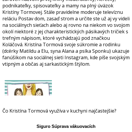
podnikateľky, spisovateľky a mamy na plný úväzok
Kristíny Tormovej. Stále pravidelne moderuje televíznu
reláciu Postav dom, zasaď strom a určite ste už aj vy videli
na sociálnych sieťach alebo aj rovno na niekom vo svojom
okolí niektoré z jej charakteristických pásikavých tričiek s
trefným nápisom, ktoré vychádzajú pod značkou
Koláčová. Kristína Tormová svoje súkromie a rodinku
(dcérky Matildu a Elu, syna Alana a psíka Sponku) ukazuje
fanúšikom na sociálnej sieti Instagram, kde píše svojským
vtipným a občas aj sarkastickým štýlom.
Čo Kristína Tormová využíva v kuchyni najčastejšie?