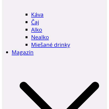
Káva
Čaj
Alko
Nealko
Miešané drinky
Magazín