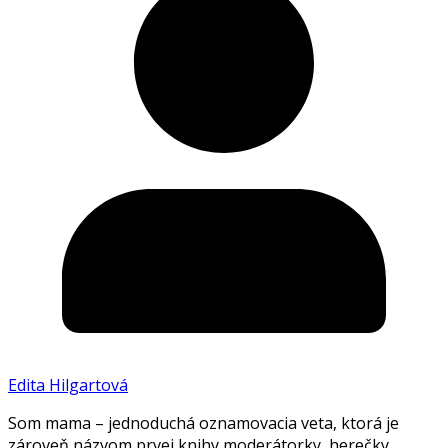
Edita Hilgartová
Som mama – jednoduchá oznamovacia veta, ktorá je
zároveň názvom prvej knihy moderátorky, herečky,