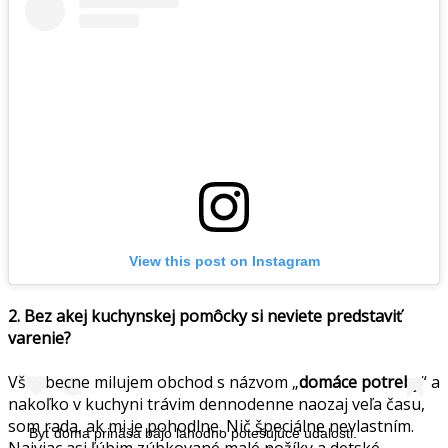
View this post on Instagram
2. Bez akej kuchynskej pomôcky si neviete predstaviť
varenie?
Všeobecne milujem obchod s názvom „
domáce potreby
“ a
nakoľko v kuchyni trávim dennodenne naozaj veľa času,
som rada, ak mi je pohodlne. Nič špeciálne nevlastním.
Byť doma prináša bájo lahodno potešujúce udalosti.
Najviac asi ľúbim zúbkované malé nožíky a detské