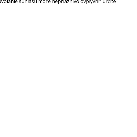
dvolanie súhlasu môže nepriaznivo ovplyvniť určité