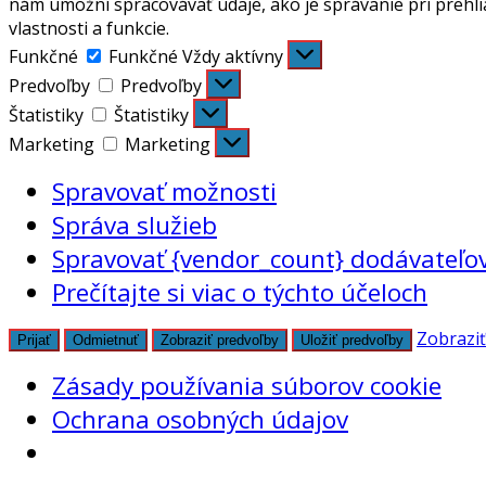
nám umožní spracovávať údaje, ako je správanie pri prehli
vlastnosti a funkcie.
Funkčné
Funkčné
Vždy aktívny
Predvoľby
Predvoľby
Štatistiky
Štatistiky
Marketing
Marketing
Spravovať možnosti
Správa služieb
Spravovať {vendor_count} dodávateľo
Prečítajte si viac o týchto účeloch
Zobraziť
Prijať
Odmietnuť
Zobraziť predvoľby
Uložiť predvoľby
Zásady používania súborov cookie
Ochrana osobných údajov