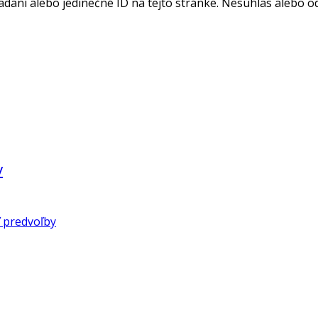
adaní alebo jedinečné ID na tejto stránke. Nesúhlas alebo o
v
 predvoľby