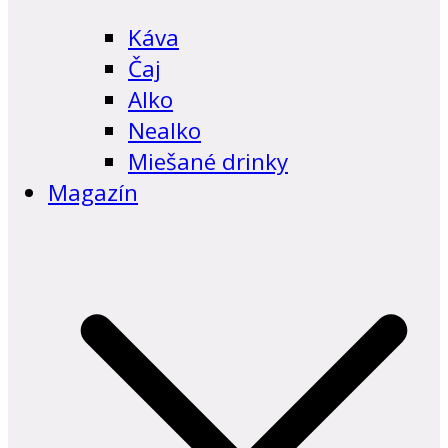
Káva
Čaj
Alko
Nealko
Miešané drinky
Magazín