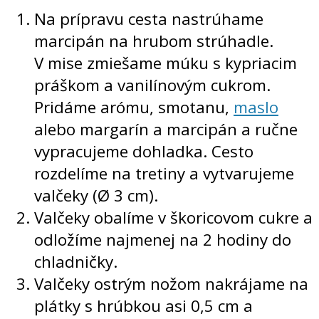
Na prípravu cesta nastrúhame
marcipán na hrubom strúhadle.
V mise zmiešame múku s kypriacim
práškom a vanilínovým cukrom.
Pridáme arómu, smotanu,
maslo
alebo margarín a marcipán a ručne
vypracujeme dohladka. Cesto
rozdelíme na tretiny a vytvarujeme
valčeky (Ø 3 cm).
Valčeky obalíme v škoricovom cukre a
odložíme najmenej na 2 hodiny do
chladničky.
Valčeky ostrým nožom nakrájame na
plátky s hrúbkou asi 0,5 cm a