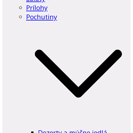
Prílohy
Pochutiny
Dezerty a múčne jedlá