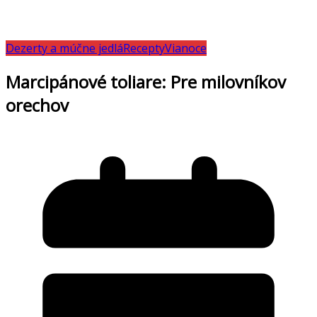
Dezerty a múčne jedlá
Recepty
Vianoce
Marcipánové toliare: Pre milovníkov
orechov