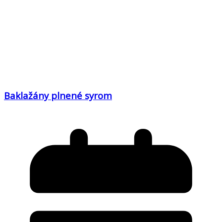
Baklažány plnené syrom