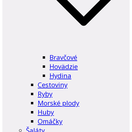
Bravčové
Hovädzie
Hydina
Cestoviny
Ryby
Morské plody
Huby
Omáčky
Šaláty