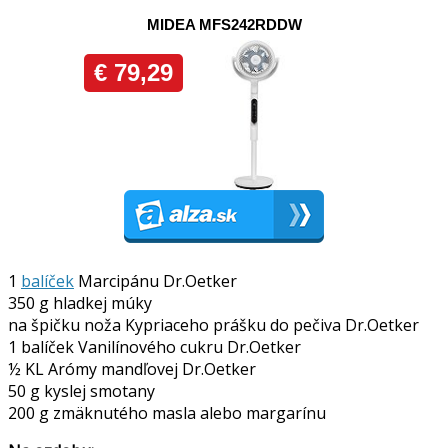
1
balíček
Marcipánu Dr.Oetker
350 g hladkej múky
na špičku noža Kypriaceho prášku do pečiva Dr.Oetker
1 balíček Vanilínového cukru Dr.Oetker
½ KL Arómy mandľovej Dr.Oetker
50 g kyslej smotany
200 g zmäknutého masla alebo margarínu