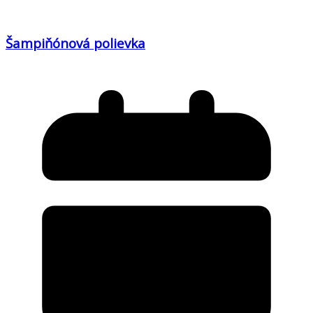
Šampiňónová polievka