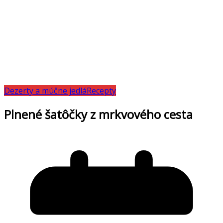
Dezerty a múčne jedlá
Recepty
Plnené šatôčky z mrkvového cesta