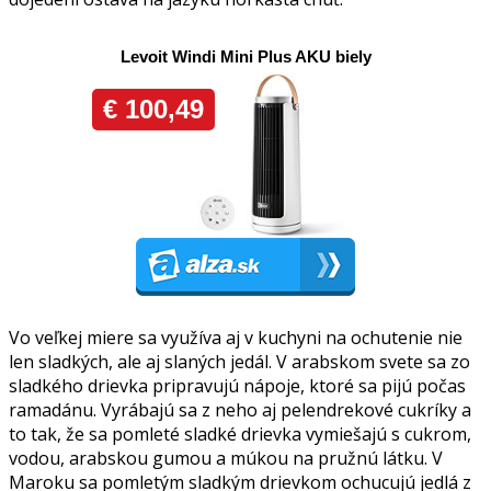
Vo veľkej miere sa využíva aj v kuchyni na ochutenie nie
len sladkých, ale aj slaných jedál. V arabskom svete sa zo
sladkého drievka pripravujú nápoje, ktoré sa pijú počas
ramadánu. Vyrábajú sa z neho aj pelendrekové cukríky a
to tak, že sa pomleté sladké drievka vymiešajú s cukrom,
vodou, arabskou gumou a múkou na pružnú látku. V
Maroku sa pomletým sladkým drievkom ochucujú jedlá z