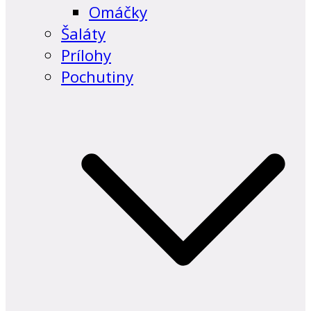
Omáčky
Šaláty
Prílohy
Pochutiny