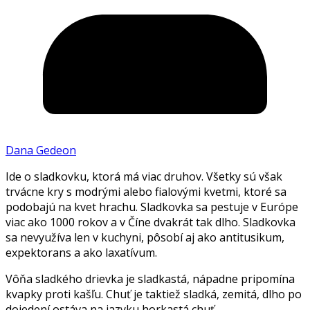
Dana Gedeon
Ide o sladkovku, ktorá má viac druhov. Všetky sú však
trvácne kry s modrými alebo fialovými kvetmi, ktoré sa
podobajú na kvet hrachu. Sladkovka sa pestuje v Európe
viac ako 1000 rokov a v Číne dvakrát tak dlho. Sladkovka
sa nevyužíva len v kuchyni, pôsobí aj ako antitusikum,
expektorans a ako laxatívum.
Vôňa sladkého drievka je sladkastá, nápadne pripomína
kvapky proti kašľu. Chuť je taktiež sladká, zemitá, dlho po
dojedení ostáva na jazyku horkastá chuť.