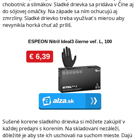
chobotníc a slimákov. Sladké drievka sa pridáva v Číne aj
do sójovej omáčky. Na západe sa ním ochucujú aj
zmrzliny. Sladké drievko treba využívať s mierou aby
nevynikla horká chuť až príliš.
Sušené korene sladkého drievka si môžete zakúpiť v
každej predajni s korením. Na skladovaní nezáleží,
dôležité je aby ste ich uschovali na suchom mieste. Dajú