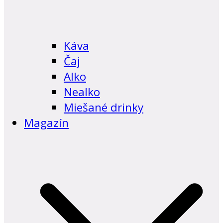
Káva
Čaj
Alko
Nealko
Miešané drinky
Magazín