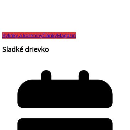
Bylinky a koreniny
Články
Magazín
Sladké drievko