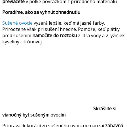
previažete
v polke povrázkom z prírodného materiálu.
Poradíme, ako sa vyhnúť zhnednutiu
Sušené ovocie
vyzerá lepšie, keď má jasné farby.
Prirodzene však pri sušení hnedne. Pomôže, keď plátky
pred sušením
namočíte do roztoku
z litra vody a 2 lyžičiek
kyseliny citrónovej.
Skrášlite si
vianočný byt sušeným ovocím
Príprava dekorácií zo sušeného ovocia je naozaj
zábavná