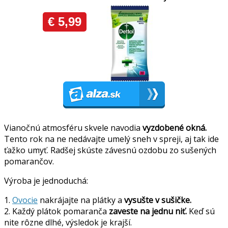
Vianočnú atmosféru skvele navodia
vyzdobené okná.
Tento rok na ne nedávajte umelý sneh v spreji, aj tak ide
ťažko umyť. Radšej skúste závesnú ozdobu zo sušených
pomarančov.
Výroba je jednoduchá:
1.
Ovocie
nakrájajte na plátky a
vysušte v sušičke.
2. Každý plátok pomaranča
zaveste na jednu niť.
Keď sú
nite rôzne dlhé, výsledok je krajší.