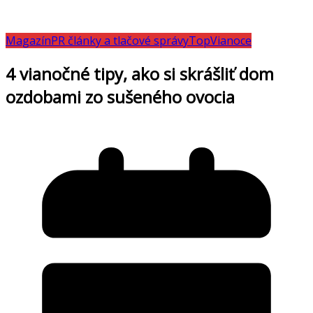
Magazín
PR články a tlačové správy
Top
Vianoce
4 vianočné tipy, ako si skrášliť dom
ozdobami zo sušeného ovocia