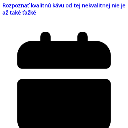
Rozpoznať kvalitnú kávu od tej nekvalitnej nie je
až také ťažké