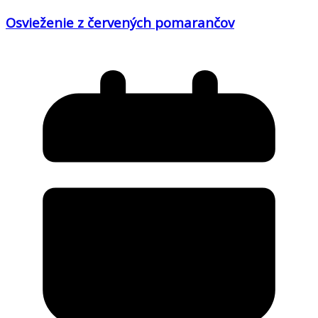
Osvieženie z červených pomarančov