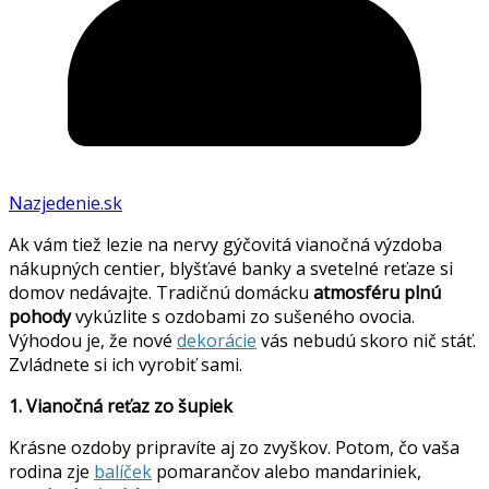
Nazjedenie.sk
Ak vám tiež lezie na nervy gýčovitá vianočná výzdoba
nákupných centier, blyšťavé banky a svetelné reťaze si
domov nedávajte. Tradičnú domácku
atmosféru plnú
pohody
vykúzlite s ozdobami zo sušeného ovocia.
Výhodou je, že nové
dekorácie
vás nebudú skoro nič stáť.
Zvládnete si ich vyrobiť sami.
1. Vianočná reťaz zo šupiek
Krásne ozdoby pripravíte aj zo zvyškov. Potom, čo vaša
rodina zje
balíček
pomarančov alebo mandariniek,