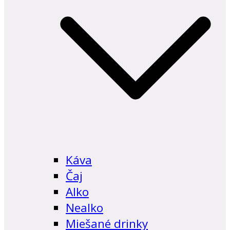
Káva
Čaj
Alko
Nealko
Miešané drinky