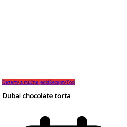
Dezerty a múčne jedlá
Recepty
Top
Dubai chocolate torta