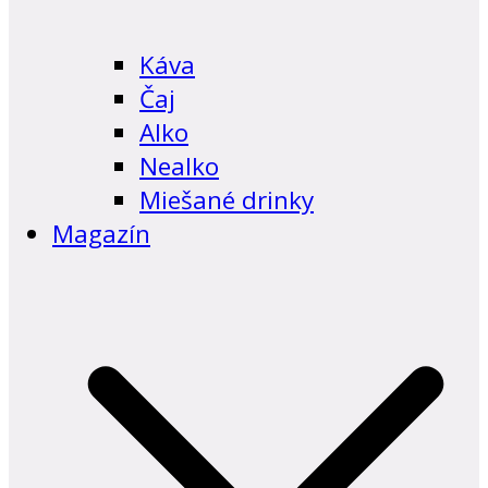
Káva
Čaj
Alko
Nealko
Miešané drinky
Magazín