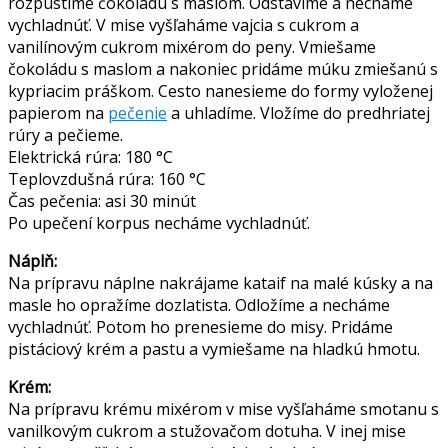
rozpustíme čokoládu s maslom. Odstavíme a necháme
vychladnúť. V mise vyšľaháme vajcia s cukrom a
vanilínovým cukrom mixérom do peny. Vmiešame
čokoládu s maslom a nakoniec pridáme múku zmiešanú s
kypriacim práškom. Cesto nanesieme do formy vyloženej
papierom na
pečenie
a uhladíme. Vložíme do predhriatej
rúry a pečieme.
Elektrická rúra: 180 °C
Teplovzdušná rúra: 160 °C
Čas pečenia: asi 30 minút
Po upečení korpus necháme vychladnúť.
Náplň:
Na prípravu náplne nakrájame kataif na malé kúsky a na
masle ho opražíme dozlatista. Odložíme a necháme
vychladnúť. Potom ho prenesieme do misy. Pridáme
pistáciový krém a pastu a vymiešame na hladkú hmotu.
Krém:
Na prípravu krému mixérom v mise vyšľaháme smotanu s
vanilkovým cukrom a stužovačom dotuha. V inej mise