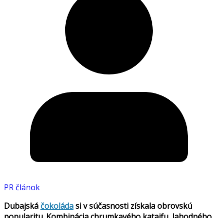
PR článok
Dubajská
čokoláda
si v súčasnosti získala obrovskú
popularitu. Kombinácia chrumkavého kataifu, lahodného