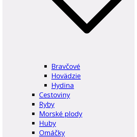
Bravčové
Hovädzie
Hydina
Cestoviny
Ryby
Morské plody
Huby
Omáčky