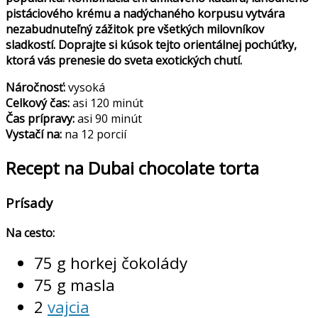
pistáciového krému a nadýchaného korpusu vytvára
nezabudnuteľný zážitok pre všetkých milovníkov
sladkostí. Doprajte si kúsok tejto orientálnej pochúťky,
ktorá vás prenesie do sveta exotických chutí.
Náročnosť:
vysoká
Celkový čas:
asi 120 minút
Čas prípravy:
asi 90 minút
Vystačí na:
na 12 porcií
Recept na Dubai chocolate torta
Prísady
Na cesto:
75 g horkej čokolády
75 g masla
2
vajcia