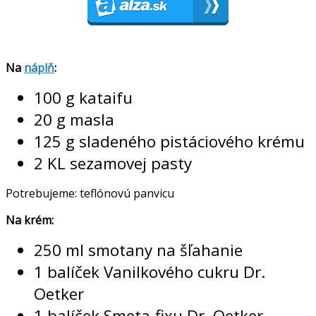
Na
náplň
:
100 g kataifu
20 g masla
125 g sladeného pistáciového krému
2 KL sezamovej pasty
Potrebujeme: teflónovú panvicu
Na krém:
250 ml smotany na šľahanie
1 balíček Vanilkového cukru Dr.
Oetker
1 balíček Smeta-fixu Dr. Oetker