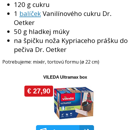
120 g cukru
1
balíček
Vanilínového cukru Dr.
Oetker
50 g hladkej múky
na špičku noža Kypriaceho prášku do
pečiva Dr. Oetker
Potrebujeme: mixér, tortovú formu (ø 22 cm)