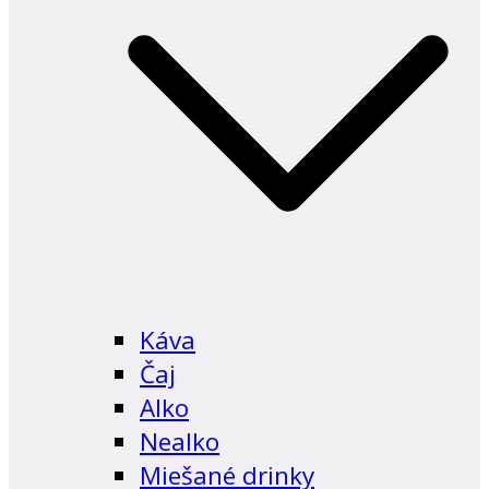
Káva
Čaj
Alko
Nealko
Miešané drinky