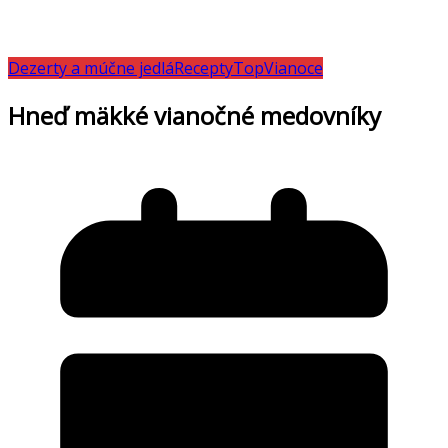
Dezerty a múčne jedlá
Recepty
Top
Vianoce
Hneď mäkké vianočné medovníky