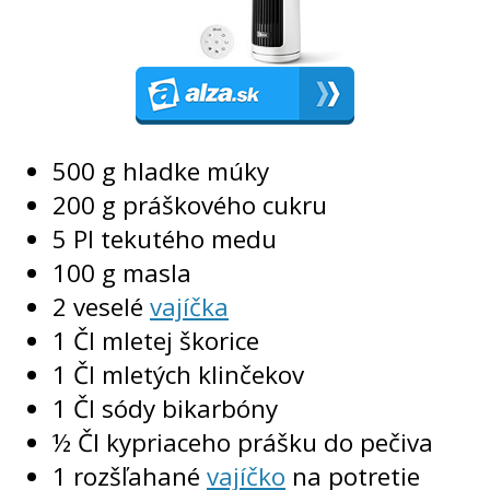
500 g hladke múky
200 g práškového cukru
5 Pl tekutého medu
100 g masla
2 veselé
vajíčka
1 Čl mletej škorice
1 Čl mletých klinčekov
1 Čl sódy bikarbóny
½ Čl kypriaceho prášku do pečiva
1 rozšľahané
vajíčko
na potretie