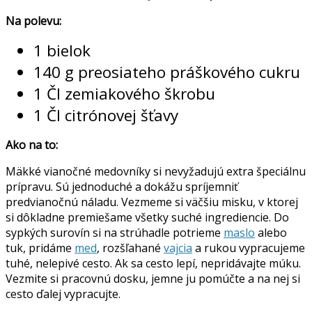
Na polevu:
1 bielok
140 g preosiateho práškového cukru
1 Čl zemiakového škrobu
1 Čl citrónovej šťavy
Ako na to:
Mäkké vianočné medovníky si nevyžadujú extra špeciálnu
prípravu. Sú jednoduché a dokážu spríjemniť
predvianočnú náladu. Vezmeme si väčšiu misku, v ktorej
si dôkladne premiešame všetky suché ingrediencie. Do
sypkých surovín si na strúhadle potrieme
maslo
alebo
tuk, pridáme
med
, rozšľahané
vajcia
a rukou vypracujeme
tuhé, nelepivé cesto. Ak sa cesto lepí, nepridávajte múku.
Vezmite si pracovnú dosku, jemne ju pomúčte a na nej si
cesto ďalej vypracujte.