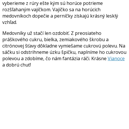
vyberieme z rúry ešte kým sú horúce potrieme
rozšľahaným vajíčkom. Vajíčko sa na horúcich
medovníkoch dopečie a perníčky získajú krásný lesklý
vzhľad.
Medovníky už stačí len ozdobiť. Z preosiateho
práškového cukru, bielka, zemiakového škrobu a
citrónovej šťavy dôkladne vymiešame cukrovú polevu. Na
sáčku si odstrihneme úzku špičku, naplníme ho cukrovou
polevou a zdobíme, čo nám fantázia ráči. Krásne
Vianoce
a dobrú chuť!