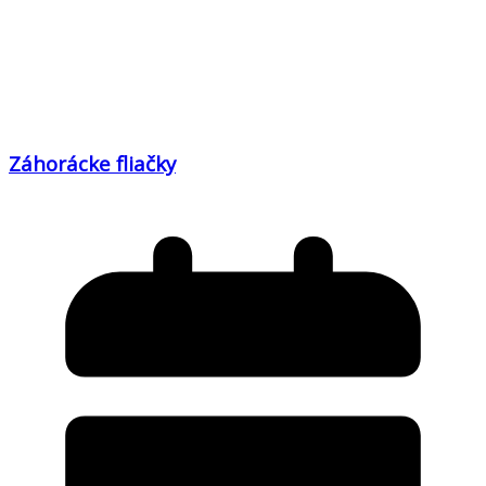
Záhorácke fliačky