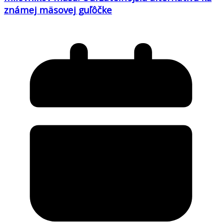
známej mäsovej guľôčke