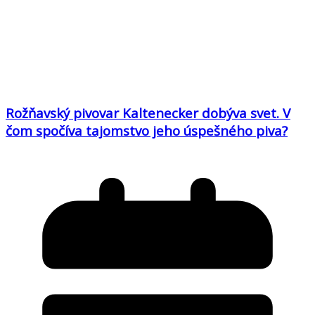
Rožňavský pivovar Kaltenecker dobýva svet. V
čom spočíva tajomstvo jeho úspešného piva?