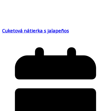
Cuketová nátierka s jalapeños