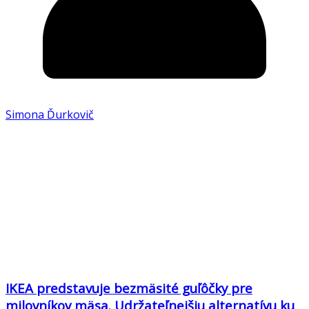
Simona Ďurkovič
IKEA predstavuje bezmäsité guľôčky pre
milovníkov mäsa. Udržateľnejšiu alternatívu ku