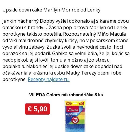
Upside down cake Marilyn Monroe od Lenky.
Jankin nádherný Dobby vyšiel dokonalo aj s karamelovou
omáčkou s brandy. Úžasná pop-artová Marilyn od Lenky
porotkyne takisto potešila. Rozpoznateľný Miňo Macuľa
od Viki mal drobné chybičky krásy, no v pekárskom stane
vyvolal vlnu zábavy. Zuzka zvolila nevhodné cesto, hoci
obrázok sa jej podaril. Gabika sa veľmi bála, že jej koláč sa
nedopiekol, aj si kvôli tomu a možno aj zo stresu
poplakala. Nakoniec jej upside down cake dopadol nad
očakávania a krásnu kresbu Matky Terezy ocenili obe
porotkyne.
Recepty nájdete tu.