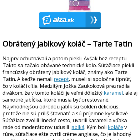
Obrátený jablkový koláč – Tarte Tatin
Najprv ochutnávali a potom piekli. Avšak bez receptu.
Takto sa začalo obávané technické kolo. Súťažiace piekli
francúzsky obrátený jablkový koláč, známy ako Tarte
Tatin. A keďže nemali
recept
, museli si spoločne tipnúť,
čo v koláči cítia. Medzitým Jožka Zaukolcová prezradila
divákom, že v tomto koláči je veľmi dôležitý
karamel
, ale aj
samotné jabĺčka, ktoré musia byť orestované.
Najvhodnejšou odrodou jabĺk sú Golden delicious,
pretože nie sú príliš šťavnaté a sú príjemne kyselkavé.
Súťažiace zvolili linecké cesto, uvarili karamel a vďaka
rade od moderátorov udusili
jablká
. Kým boli
koláče
v
rúre, súťažiace ešte zvrtli crème anglaise, čo je lahodný