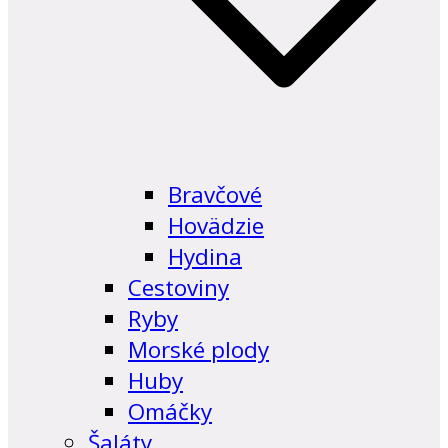
Bravčové
Hovädzie
Hydina
Cestoviny
Ryby
Morské plody
Huby
Omáčky
Šaláty