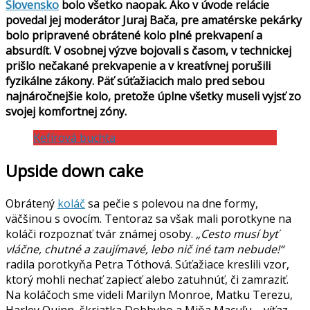
Slovensko
bolo všetko naopak. Ako v úvode relácie
povedal jej moderátor Juraj Bača, pre amatérske pekárky
bolo pripravené obrátené kolo plné prekvapení a
absurdít. V osobnej výzve bojovali s časom, v technickej
prišlo nečakané prekvapenie a v kreatívnej porušili
fyzikálne zákony. Päť súťažiacich malo pred sebou
najnáročnejšie kolo, pretože úplne všetky museli vyjsť zo
svojej komfortnej zóny.
Kefírová buchta
Upside down cake
Obrátený
koláč
sa pečie s polevou na dne formy,
väčšinou s ovocím. Tentoraz sa však mali porotkyne na
koláči rozpoznať tvár známej osoby.
„Cesto musí byť
vláčne, chutné a zaujímavé, lebo nič iné tam nebude!“
radila porotkyňa Petra Tóthová. Súťažiace kreslili vzor,
ktorý mohli nechať zapiecť alebo zatuhnúť, či zamraziť.
Na koláčoch sme videli Marilyn Monroe, Matku Terezu,
Harley Quinn, škriatka Dobbyho a Miňa Macuľu – víťaz