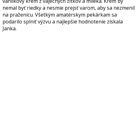
vanilkový krém z vaječných žĺtkov a mlieka. Krém by
nemal byť riedky a nesmie prejsť varom, aby sa nezmenil
na praženicu. Všetkým amatérskym pekárkam sa
podarilo splniť výzvu a najlepšie hodnotenie získala
Janka.