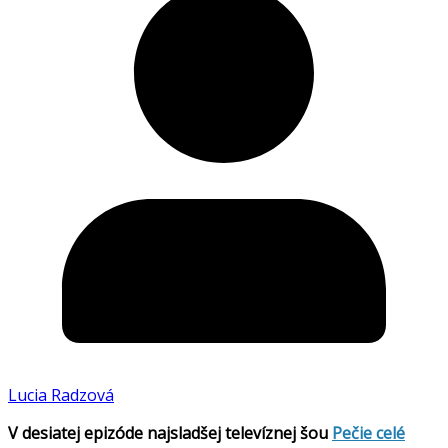
Lucia Radzová
V desiatej epizóde najsladšej televíznej šou
Pečie celé