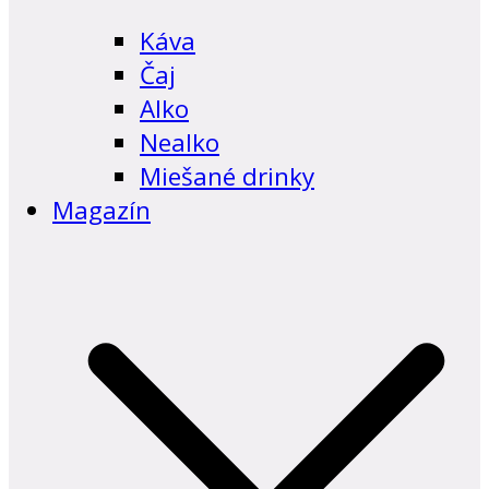
Káva
Čaj
Alko
Nealko
Miešané drinky
Magazín