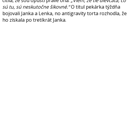
cítila, že šou opustí práve ona:
„Viem, že tie dievčatá, čo
sú tu, sú neskutočne šikovné.“
O titul pekárka týždňa
bojovali Janka a Lenka, no antigravity torta rozhodla, že
ho získala po tretíkrát Janka.