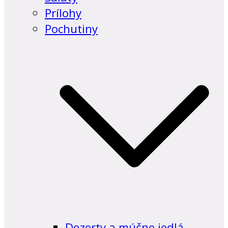
Prílohy
Pochutiny
Dezerty a múčne jedlá