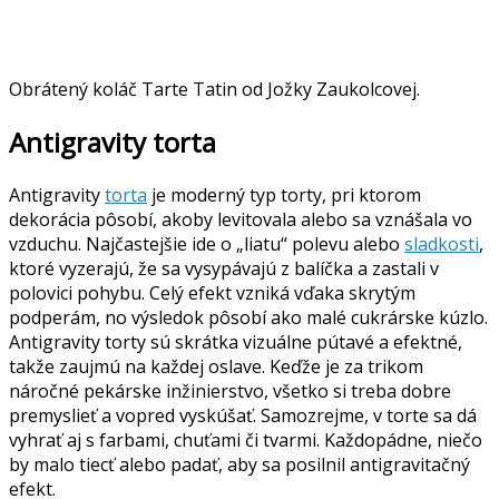
Obrátený koláč Tarte Tatin od Jožky Zaukolcovej.
Antigravity torta
Antigravity
torta
je moderný typ torty, pri ktorom
dekorácia pôsobí, akoby levitovala alebo sa vznášala vo
vzduchu. Najčastejšie ide o „liatu“ polevu alebo
sladkosti
,
ktoré vyzerajú, že sa vysypávajú z balíčka a zastali v
polovici pohybu. Celý efekt vzniká vďaka skrytým
podperám, no výsledok pôsobí ako malé cukrárske kúzlo.
Antigravity torty sú skrátka vizuálne pútavé a efektné,
takže zaujmú na každej oslave. Keďže je za trikom
náročné pekárske inžinierstvo, všetko si treba dobre
premyslieť a vopred vyskúšať. Samozrejme, v torte sa dá
vyhrať aj s farbami, chuťami či tvarmi. Každopádne, niečo
by malo tiecť alebo padať, aby sa posilnil antigravitačný
efekt.