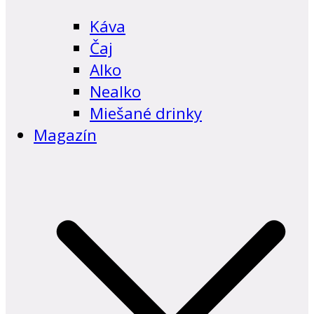
Káva
Čaj
Alko
Nealko
Miešané drinky
Magazín