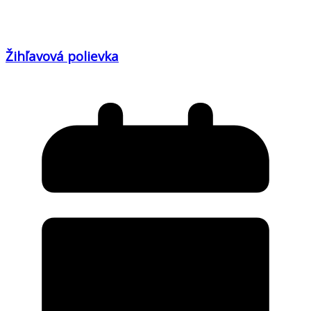
Žihľavová polievka