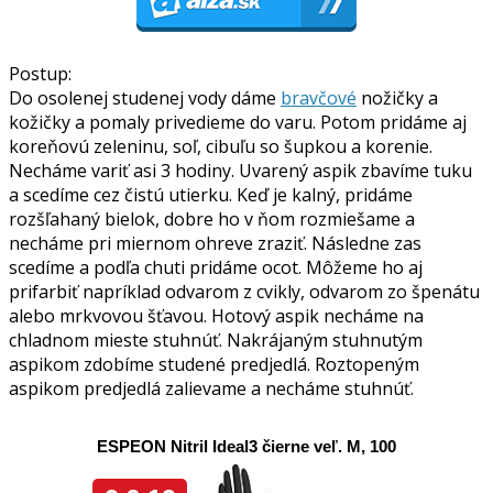
Postup:
Do osolenej studenej vody dáme
bravčové
nožičky a
kožičky a pomaly privedieme do varu. Potom pridáme aj
koreňovú zeleninu, soľ, cibuľu so šupkou a korenie.
Necháme variť asi 3 hodiny. Uvarený aspik zbavíme tuku
a scedíme cez čistú utierku. Keď je kalný, pridáme
rozšľahaný bielok, dobre ho v ňom rozmiešame a
necháme pri miernom ohreve zraziť. Následne zas
scedíme a podľa chuti pridáme ocot. Môžeme ho aj
prifarbiť napríklad odvarom z cvikly, odvarom zo špenátu
alebo mrkvovou šťavou. Hotový aspik necháme na
chladnom mieste stuhnúť. Nakrájaným stuhnutým
aspikom zdobíme studené predjedlá. Roztopeným
aspikom predjedlá zalievame a necháme stuhnúť.