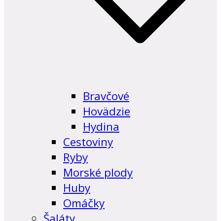
Bravčové
Hovädzie
Hydina
Cestoviny
Ryby
Morské plody
Huby
Omáčky
Šaláty