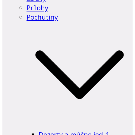
Prílohy
Pochutiny
Dezerty a múčne jedlá