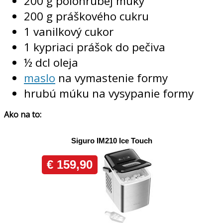
200 g polohrubej múky
200 g práškového cukru
1 vanilkový cukor
1 kypriaci prášok do pečiva
½ dcl oleja
maslo
na vymastenie formy
hrubú múku na vysypanie formy
Ako na to: