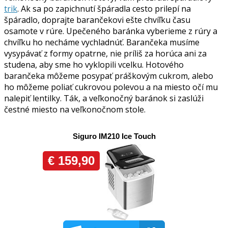
trik
. Ak sa po zapichnutí špáradla cesto prilepí na
špáradlo, doprajte barančekovi ešte chvíľku času
osamote v rúre. Upečeného baránka vyberieme z rúry a
chvíľku ho necháme vychladnúť. Barančeka musíme
vysypávať z formy opatrne, nie príliš za horúca ani za
studena, aby sme ho vyklopili vcelku. Hotového
barančeka môžeme posypať práškovým cukrom, alebo
ho môžeme poliať cukrovou polevou a na miesto očí mu
nalepiť lentilky. Ták, a veľkonočný baránok si zaslúži
čestné miesto na veľkonočnom stole.