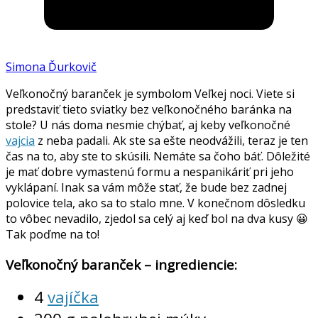
Simona Ďurkovič
Veľkonočný baranček je symbolom Veľkej noci. Viete si
predstaviť tieto sviatky bez veľkonočného baránka na
stole? U nás doma nesmie chýbať, aj keby veľkonočné
vajcia
z neba padali. Ak ste sa ešte neodvážili, teraz je ten
čas na to, aby ste to skúsili. Nemáte sa čoho báť. Dôležité
je mať dobre vymastenú formu a nespanikáriť pri jeho
vyklápaní. Inak sa vám môže stať, že bude bez zadnej
polovice tela, ako sa to stalo mne. V konečnom dôsledku
to vôbec nevadilo, zjedol sa celý aj keď bol na dva kusy 😀
Tak poďme na to!
Veľkonočný baranček – ingrediencie:
4
vajíčka