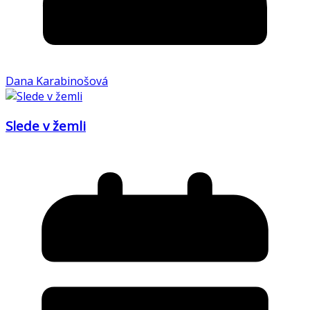
Dana Karabinošová
Slede v žemli