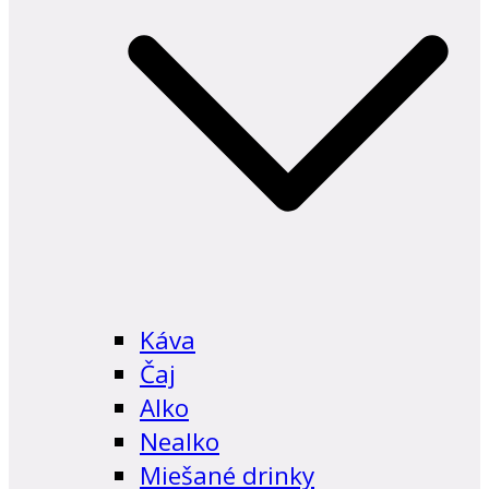
Káva
Čaj
Alko
Nealko
Miešané drinky