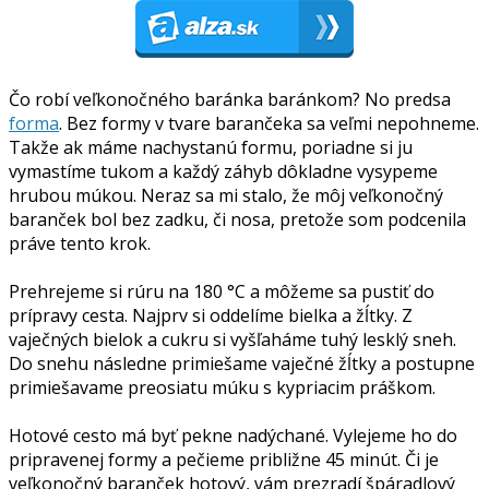
Čo robí veľkonočného baránka baránkom? No predsa
forma
. Bez formy v tvare barančeka sa veľmi nepohneme.
Takže ak máme nachystanú formu, poriadne si ju
vymastíme tukom a každý záhyb dôkladne vysypeme
hrubou múkou. Neraz sa mi stalo, že môj veľkonočný
baranček bol bez zadku, či nosa, pretože som podcenila
práve tento krok.
Prehrejeme si rúru na 180 °C a môžeme sa pustiť do
prípravy cesta. Najprv si oddelíme bielka a žĺtky. Z
vaječných bielok a cukru si vyšľaháme tuhý lesklý sneh.
Do snehu následne primiešame vaječné žĺtky a postupne
primiešavame preosiatu múku s kypriacim práškom.
Hotové cesto má byť pekne nadýchané. Vylejeme ho do
pripravenej formy a pečieme približne 45 minút. Či je
veľkonočný baranček hotový, vám prezradí špáradlový