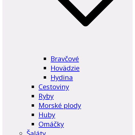
Bravčové
Hovädzie
Hydina
Cestoviny
Ryby
Morské plody
Huby
Omáčky
Šaláty