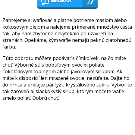
Zahrejeme si waflovač a platne potrieme maslom alebo
kokosovým olejom a nalejeme primerané množstvo cesta
tak, aby nám zbytočne nevytekalo po uzavretí na
stranách. Opekáme, kým wafle nemajú peknú zlatohnedú
farbu.
Túto dobrotu môžete podávať s čímkoľvek, na čo máte
chuť. Výborné sú s bobuľovým ovocím poliate
čokoládovým topingom alebo javorovým sirupom. Ak
máte k dispozícií len mrazené ovocie, nezúfajte. Dajte ho
do hrnca a pridajte pár lyžíc kryštálového cukru. Vytvoríte
tak zároveň aj sladkokyslý sirup, ktorým môžete wafle
smelo poliať. Dobrú chuť.