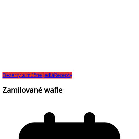
Dezerty a múčne jedlá
Recepty
Zamilované wafle