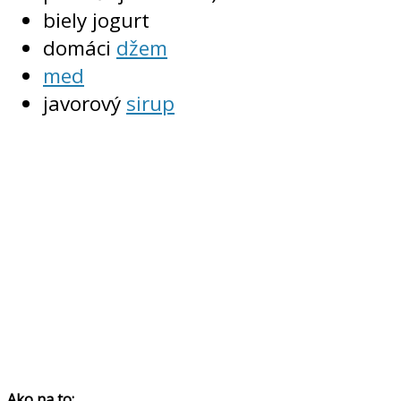
biely jogurt
domáci
džem
med
javorový
sirup
Ako na to: