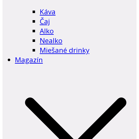
Káva
Čaj
Alko
Nealko
Miešané drinky
Magazín