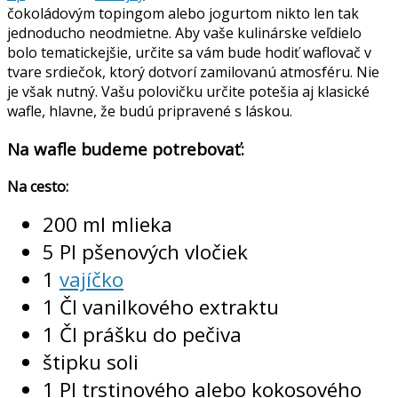
čokoládovým topingom alebo jogurtom nikto len tak
jednoducho neodmietne. Aby vaše kulinárske veľdielo
bolo tematickejšie, určite sa vám bude hodiť waflovač v
tvare srdiečok, ktorý dotvorí zamilovanú atmosféru. Nie
je však nutný. Vašu polovičku určite potešia aj klasické
wafle, hlavne, že budú pripravené s láskou.
Na wafle budeme potrebovať:
Na cesto:
200 ml mlieka
5 Pl pšenových vločiek
1
vajíčko
1 Čl vanilkového extraktu
1 Čl prášku do pečiva
štipku soli
1 Pl trstinového alebo kokosového