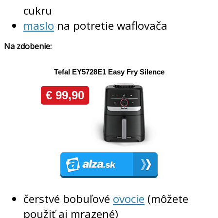
cukru
maslo
na potretie waflovača
Na zdobenie:
čerstvé bobuľové
ovocie
(môžete
použiť aj mrazené)