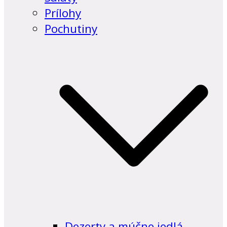
Prílohy
Pochutiny
Dezerty a múčne jedlá