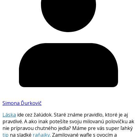
Simona Ďurkovič
Láska
ide cez žalúdok. Staré známe pravidlo, ktoré je aj
pravdivé. A ako inak potešíte svoju milovanú polovičku ak
nie prípravou chutného jedla? Máme pre vás super ľahký
tip
na sladké
raňajky
. Zamilované wafle s ovocím a