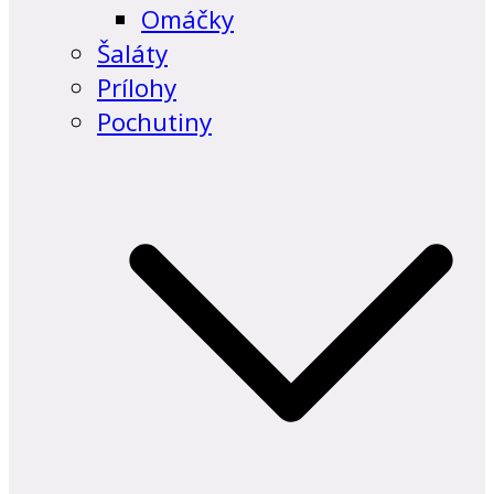
Omáčky
Šaláty
Prílohy
Pochutiny