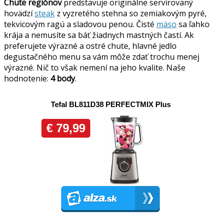
Chute regiónov
predstavuje originálne servírovaný
hovädzí
steak
z vyzretého stehna so zemiakovým pyré,
tekvicovým ragú a sladovou penou. Čisté
mäso
sa ľahko
krája a nemusíte sa báť žiadnych mastných častí. Ak
preferujete výrazné a ostré chute, hlavné jedlo
degustačného menu sa vám môže zdať trochu menej
výrazné. Nič to však nemení na jeho kvalite. Naše
hodnotenie:
4 body
.