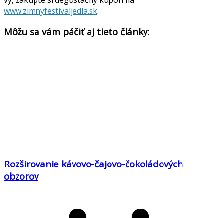
vy, zakúpte si degustačný kupón na
www.zimnyfestivaljedla.sk
.
Môžu sa vám páčiť aj tieto články:
Rozširovanie kávovo-čajovo-čokoládových
obzorov