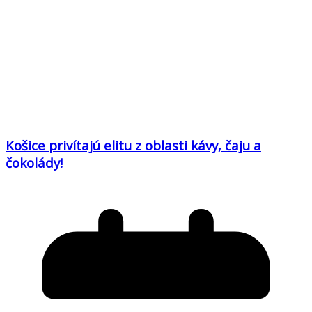
Košice privítajú elitu z oblasti kávy, čaju a
čokolády!