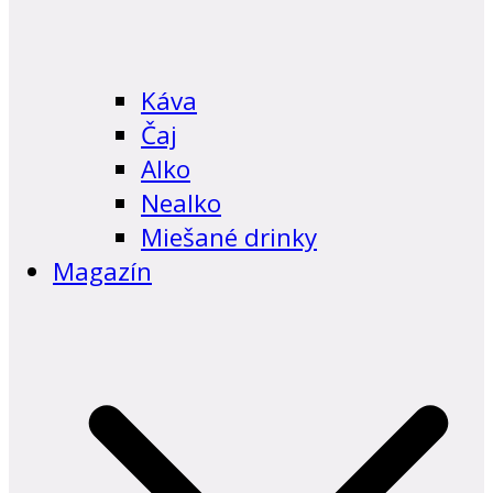
Káva
Čaj
Alko
Nealko
Miešané drinky
Magazín