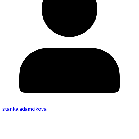
stanka.adamcikova