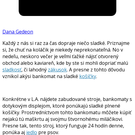
Dana Gedeon
Každý z nás si raz za čas dopraje niečo sladké. Priznajme
si, že chuť na koláčik je niekedy neprekonateľná. No v
nedeľu, neskoro večer je veľmi ťažké nájsť otvorený
obchod alebo kaviareň, kde by ste si mohli dopriať malú
sladkosť
, či lahodný
zákusok
. A presne z tohto dôvodu
vznikol akýsi bankomat na sladké
košíčky
.
Konkrétne v L.A. nájdete zabudované stroje, bankomaty s
dotykovým displejom, ktoré ponúkajú sladké plnené
košíčky. Prostredníctvom tohto bankomatu môžete kúpiť
nejakú tú maškrtu aj svojmu štvornohému miláčikovi.
Presne tak, tento stroj, ktorý funguje 24 hodín denne,
ponúka aj
jedlo
pre psov.