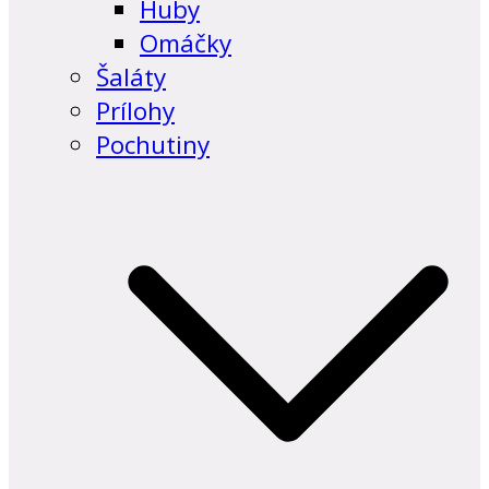
Huby
Omáčky
Šaláty
Prílohy
Pochutiny