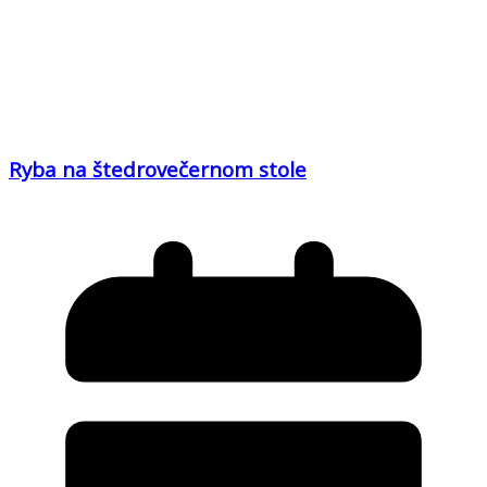
Ryba na štedrovečernom stole