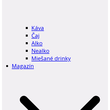
Káva
Čaj
Alko
Nealko
Miešané drinky
Magazín