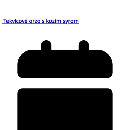
Tekvicové orzo s kozím syrom