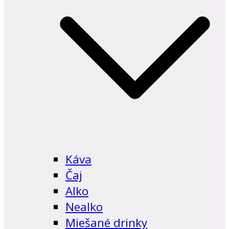
Káva
Čaj
Alko
Nealko
Miešané drinky