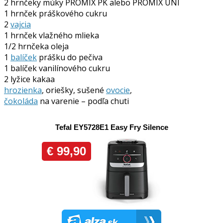
2 hrnčeky múky PROMIX PK alebo PROMIX UNI
1 hrnček práškového cukru
2
vajcia
1 hrnček vlažného mlieka
1/2 hrnčeka oleja
1
balíček
prášku do pečiva
1 balíček vanilínového cukru
2 lyžice kakaa
hrozienka
, oriešky, sušené
ovocie
,
čokoláda
na varenie – podľa chuti