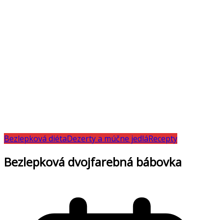
Bezlepková diéta
Dezerty a múčne jedlá
Recepty
Bezlepková dvojfarebná bábovka