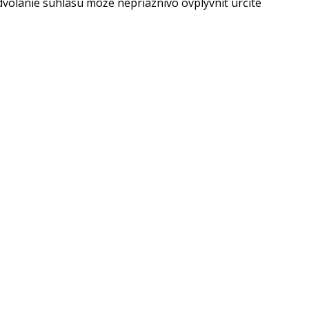
dvolanie súhlasu môže nepriaznivo ovplyvniť určité