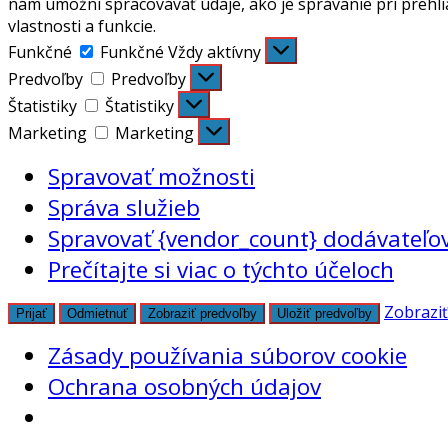
nám umožní spracovávať údaje, ako je správanie pri prehli
vlastnosti a funkcie.
Funkčné
Funkčné
Vždy aktívny
Predvoľby
Predvoľby
Štatistiky
Štatistiky
Marketing
Marketing
Spravovať možnosti
Správa služieb
Spravovať {vendor_count} dodávateľo
Prečítajte si viac o týchto účeloch
Zobraziť
Prijať
Odmietnuť
Zobraziť predvoľby
Uložiť predvoľby
Zásady používania súborov cookie
Ochrana osobných údajov