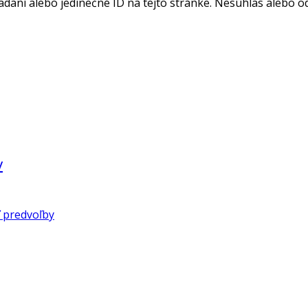
adaní alebo jedinečné ID na tejto stránke. Nesúhlas alebo o
v
 predvoľby