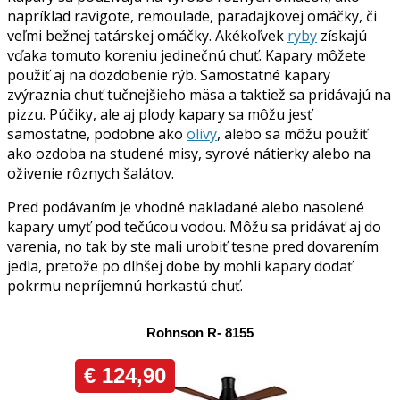
napríklad ravigote, remoulade, paradajkovej omáčky, či
veľmi bežnej tatárskej omáčky. Akékoľvek
ryby
získajú
vďaka tomuto koreniu jedinečnú chuť. Kapary môžete
použiť aj na dozdobenie rýb. Samostatné kapary
zvýraznia chuť tučnejšieho mäsa a taktiež sa pridávajú na
pizzu. Púčiky, ale aj plody kapary sa môžu jesť
samostatne, podobne ako
olivy
, alebo sa môžu použiť
ako ozdoba na studené misy, syrové nátierky alebo na
oživenie rôznych šalátov.
Pred podávaním je vhodné nakladané alebo nasolené
kapary umyť pod tečúcou vodou. Môžu sa pridávať aj do
varenia, no tak by ste mali urobiť tesne pred dovarením
jedla, pretože po dlhšej dobe by mohli kapary dodať
pokrmu nepríjemnú horkastú chuť.