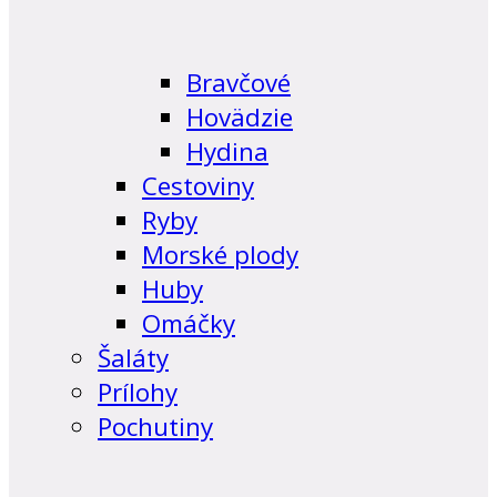
Bravčové
Hovädzie
Hydina
Cestoviny
Ryby
Morské plody
Huby
Omáčky
Šaláty
Prílohy
Pochutiny