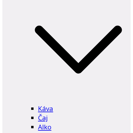
Káva
Čaj
Alko