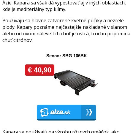
Ázie. Kapara sa však dá vypestovať aj v iných oblastiach,
kde je mediteriálny typ klímy.
Používajú sa hlavne zatvorené kvetné púčiky a nezrelé
plody. Kapary poznáme najčastejšie nakladané v slanom
alebo octovom náleve. Ich chuť je ostrá, trochu pripomína
chuť citrónov.
Kapary sa používajú na výrobu rôznych omáčok, ako