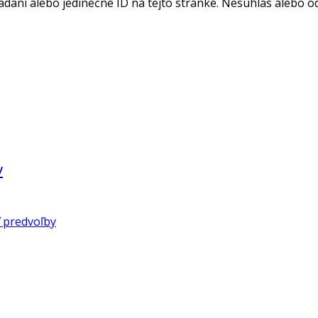
adaní alebo jedinečné ID na tejto stránke. Nesúhlas alebo o
v
 predvoľby