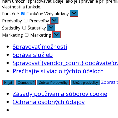
nám umožní spracovávať údaje, ako je správanie pri prehli
vlastnosti a funkcie.
Funkčné
Funkčné
Vždy aktívny
Predvoľby
Predvoľby
Štatistiky
Štatistiky
Marketing
Marketing
Spravovať možnosti
Správa služieb
Spravovať {vendor_count} dodávateľo
Prečítajte si viac o týchto účeloch
Zobraziť
Prijať
Odmietnuť
Zobraziť predvoľby
Uložiť predvoľby
Zásady používania súborov cookie
Ochrana osobných údajov