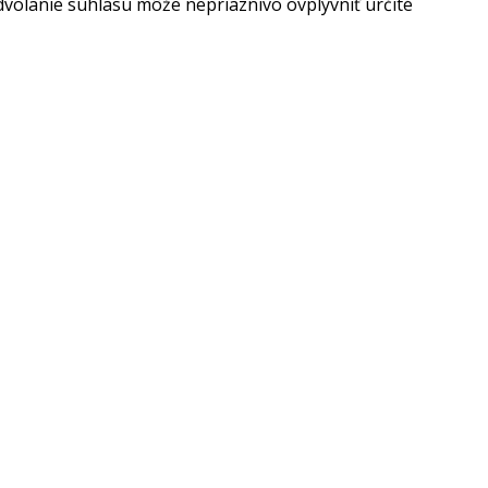
dvolanie súhlasu môže nepriaznivo ovplyvniť určité