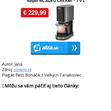
Autor: jana
Zdroj:
ozveny.sk
Plagát: Peťo Boháčik z Veľkých Teriakoviec
Môžu sa vám páčiť aj tieto články: