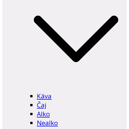
Káva
Čaj
Alko
Nealko