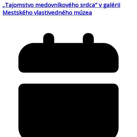
„Tajomstvo medovníkového srdca“ v galérii
Mestského vlastivedného múzea