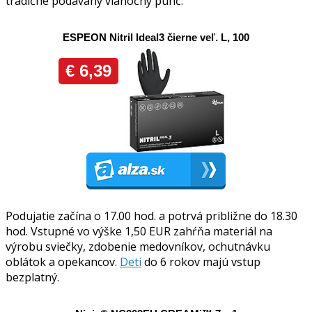
tradične podávaný vianočný punč.
Podujatie začína o 17.00 hod. a potrvá približne do 18.30
hod. Vstupné vo výške 1,50 EUR zahŕňa materiál na
výrobu sviečky, zdobenie medovníkov, ochutnávku
oblátok a opekancov.
Deti
do 6 rokov majú vstup
bezplatný.