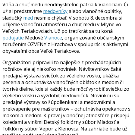
Vôňa a chuť medu neodmysliteľne patria k Vianociam. Či
už si predstavíme
medovníky
alebo vianočné oplátky,
sladučký
med
nesmie chýbať. V sobotu 8. decembra si
užijeme vianočnú atmosféru a chuť medu v Mlyne vo
Veľkých Teriakovciach. Už po tretíkrát sa tu koná
podujatie
Medové
Vianoce
, organizované občianskym
združením OZVENY z Hrachova v spolupráci s aktívnymi
obyvateľmi obce Veľké Teriakovce.
Organizátori pripravili to najlepšie z prechádzajúcich
ročníkov ale aj niekoľko noviniek. Návštevníkov čaká
predajná výstava sviečok zo včelieho vosku, ukážka
pečenia a ochutnávka vianočných oblátok s medom či
tvorivé dielne, kde si každý bude môcť vyrobiť sviečku zo
včelieho vosku a vyzdobiť medovníček. Novinkou sú
predajné výstavy so šúpolienkami a medovníkmi a
prekvapenie pre maškrtníkov – ochutnávka opekancov s
makom a medom. K pravej vianočnej atmosfére prispejú
koledami a vinšmi Detský folklórny súbor Mladosť a
Folklórny súbor Vepor z Klenovca. Na zahriatie bude už