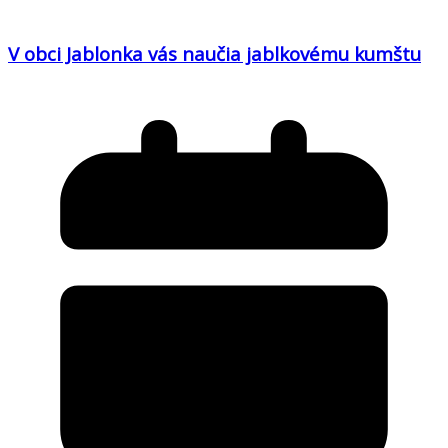
V obci Jablonka vás naučia jablkovému kumštu