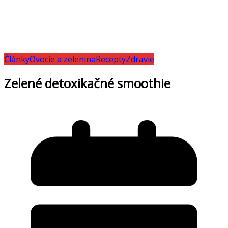
Články
Ovocie a zelenina
Recepty
Zdravie
Zelené detoxikačné smoothie