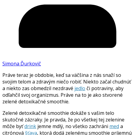
Simona Ďurkovič
Práve teraz je obdobie, keď sa väčšina z nás snaží so
svojim telom a zdravým niečo robiť. Niekto začal chudnúť
a niekto zas obmedzil nezdravé
jedlo
či potraviny, aby
odľahčil svoj organizmus. Práve na to je ako stvorené
zelené detoxikačné smoothie.
Zelené detoxikačné smoothie dokáže s vašim telo
skutočné zázraky. Je pravda, že po všetkej tej zelenine
môže byť
drink
jemne mdlý, no všetko zachráni
med
a
citrónová
šťava
, ktorá dodá zelenému smoothie príjemnú