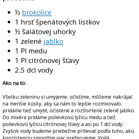
½
brokolice
1 hrsť špenátových lístkov
½ šalátovej uhorky
1 zelené
jablko
1 Pl medu
1 Pl citrónovej šťavy
2.5 dcl vody
Ako na to:
Všetku zeleninu si umyjeme, očistíme, môžeme nakrájať
na menšie kúsky, aby sa nám to lepšie rozmixovalo.
pridáme tiež umyté, očistené a rozštvrtené zelené jablko.
Do mixéra pridáme polievkovú lyžicu medu a tiež
polievkovú lyžicu citrónovej šťavy a asi po 1 dcl vody.
Zvyšok vody budeme priebežne prilievať podľa toho, akú
konzistenciu smoothie viac preferujeme. Voilá,