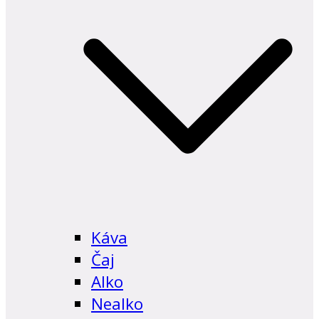
Káva
Čaj
Alko
Nealko