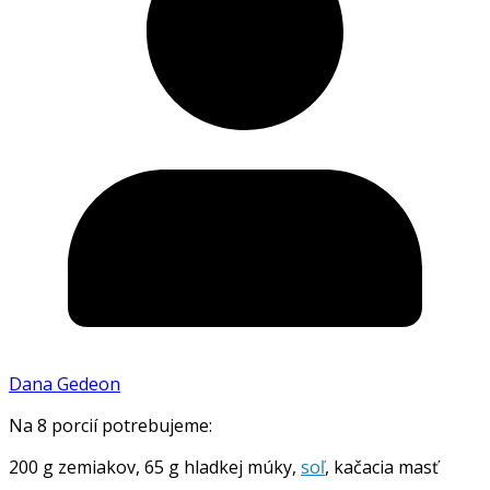
Dana Gedeon
Na 8 porcií potrebujeme:
200 g zemiakov, 65 g hladkej múky,
soľ
, kačacia masť