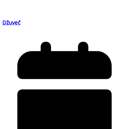
Džuveč