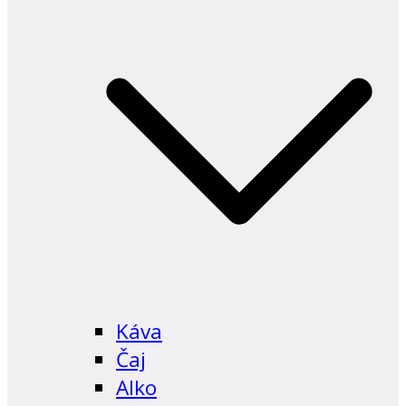
Káva
Čaj
Alko