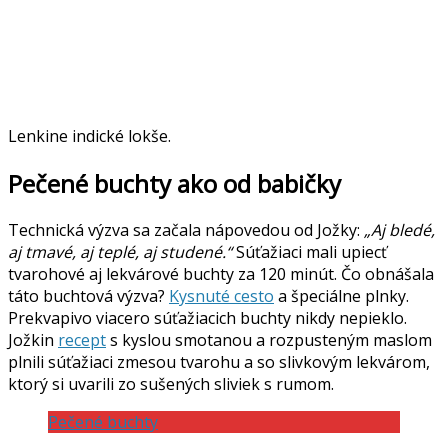
Lenkine indické lokše.
Pečené buchty ako od babičky
Technická výzva sa začala nápovedou od Jožky:
„Aj bledé,
aj tmavé, aj teplé, aj studené.“
Súťažiaci mali upiecť
tvarohové aj lekvárové buchty za 120 minút. Čo obnášala
táto buchtová výzva?
Kysnuté cesto
a špeciálne plnky.
Prekvapivo viacero súťažiacich buchty nikdy nepieklo.
Jožkin
recept
s kyslou smotanou a rozpusteným maslom
plnili súťažiaci zmesou tvarohu a so slivkovým lekvárom,
ktorý si uvarili zo sušených sliviek s rumom.
Pečené buchty