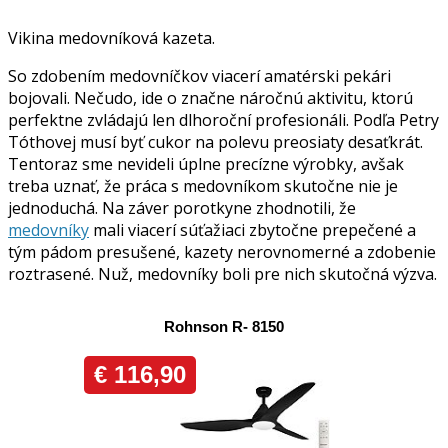
Vikina medovníková kazeta.
So zdobením medovníčkov viacerí amatérski pekári
bojovali. Nečudo, ide o značne náročnú aktivitu, ktorú
perfektne zvládajú len dlhoroční profesionáli. Podľa Petry
Tóthovej musí byť cukor na polevu preosiaty desaťkrát.
Tentoraz sme nevideli úplne precízne výrobky, avšak
treba uznať, že práca s medovníkom skutočne nie je
jednoduchá. Na záver porotkyne zhodnotili, že
medovníky
mali viacerí súťažiaci zbytočne prepečené a
tým pádom presušené, kazety nerovnomerné a zdobenie
roztrasené. Nuž, medovníky boli pre nich skutočná výzva.