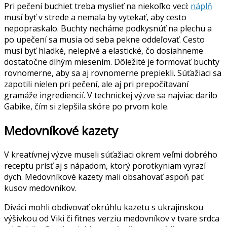
Pri pečení buchiet treba myslieť na niekoľko vecí:
náplň
musí byť v strede a nemala by vytekať, aby cesto
nepopraskalo. Buchty necháme podkysnúť na plechu a
po upečení sa musia od seba pekne oddeľovať. Cesto
musí byť hladké, nelepivé a elastické, čo dosiahneme
dostatočne dlhým miesením. Dôležité je formovať buchty
rovnomerne, aby sa aj rovnomerne prepiekli. Súťažiaci sa
zapotili nielen pri pečení, ale aj pri prepočítavaní
gramáže ingrediencií. V technickej výzve sa najviac darilo
Gabike, čím si zlepšila skóre po prvom kole.
Medovníkové kazety
V kreatívnej výzve museli súťažiaci okrem veľmi dobrého
receptu prísť aj s nápadom, ktorý porotkyniam vyrazí
dych. Medovníkové kazety mali obsahovať aspoň päť
kusov medovníkov.
Diváci mohli obdivovať okrúhlu kazetu s ukrajinskou
výšivkou od Viki či fitnes verziu medovníkov v tvare srdca