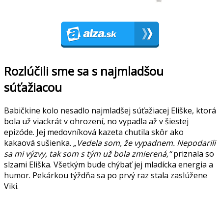
Rozlúčili sme sa s najmladšou
súťažiacou
Babičkine kolo nesadlo najmladšej súťažiacej Eliške, ktorá
bola už viackrát v ohrození, no vypadla až v šiestej
epizóde. Jej medovníková kazeta chutila skôr ako
kakaová sušienka.
„Vedela som, že vypadnem. Nepodarili
sa mi výzvy, tak som s tým už bola zmierená,“
priznala so
slzami Eliška. Všetkým bude chýbať jej mladícka energia a
humor. Pekárkou týždňa sa po prvý raz stala zaslúžene
Viki.