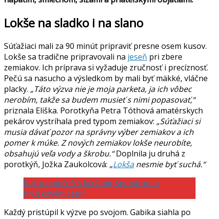
Lokše na sladko i na slano
Súťažiaci mali za 90 minút pripraviť presne osem kusov.
Lokše sa tradične pripravovali na
jeseň
pri zbere
zemiakov. Ich príprava si vyžaduje zručnosť i precíznosť.
Pečú sa nasucho a výsledkom by mali byť mäkké, vláčne
placky.
„Táto výzva nie je moja parketa, ja ich vôbec
nerobím, takže sa budem musieť s nimi popasovať,“
priznala Eliška. Porotkyňa Petra Tóthová amatérskych
pekárov vystríhala pred typom zemiakov:
„Súťažiaci si
musia dávať pozor na správny výber zemiakov a ich
pomer k múke. Z nových zemiakov lokše neurobíte,
obsahujú veľa vody a škrobu.“
Doplnila ju druhá z
porotkýň, Jožka Zaukolcová:
„
Lokša
nesmie byť suchá.“
Kačacia pečeň s lokšami, špenátom a
hruškovým čatní
Každý pristúpil k výzve po svojom. Gabika siahla po