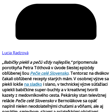
Lucia Radzová
„Babičky piekli a pečú vždy najlepšie,“
pripomenula
porotkyňa Petra Tóthová v úvode šiestej epizódy
obľúbenej šou
Pečie celé Slovensko
. Tentoraz na divákov
čakali obľúbené recepty starých mám. V osobnej výzve sa
piekli lokše
na sladko
i slano, v technickej výzve súťažiaci
upiekli babičkine super-buchty a v kreatívnej tvorili
kazety z medovníkového cesta. Pekársky stan televíznej
relácie
Pečie celé Slovensko
v Bernolákove sa opäť
naplnil nielen neodolateľnými chuťami a vôňami, ale aj
napätím, smiechom, slzami a priateľskými objatiami.