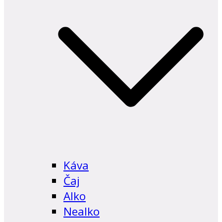
Káva
Čaj
Alko
Nealko