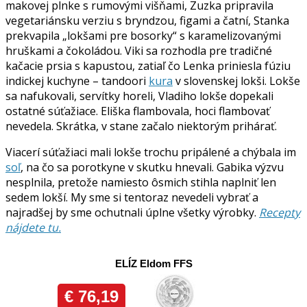
makovej plnke s rumovými višňami, Zuzka pripravila
vegetariánsku verziu s bryndzou, figami a čatní, Stanka
prekvapila „lokšami pre bosorky“ s karamelizovanými
hruškami a čokoládou. Viki sa rozhodla pre tradičné
kačacie prsia s kapustou, zatiaľ čo Lenka priniesla fúziu
indickej kuchyne – tandoori
kura
v slovenskej lokši. Lokše
sa nafukovali, servítky horeli, Vladiho lokše dopekali
ostatné súťažiace. Eliška flambovala, hoci flambovať
nevedela. Skrátka, v stane začalo niektorým prihárať.
Viacerí súťažiaci mali lokše trochu pripálené a chýbala im
soľ
, na čo sa porotkyne v skutku hnevali. Gabika výzvu
nesplnila, pretože namiesto ôsmich stihla naplniť len
sedem lokší. My sme si tentoraz nevedeli vybrať a
najradšej by sme ochutnali úplne všetky výrobky.
Recepty
nájdete tu.