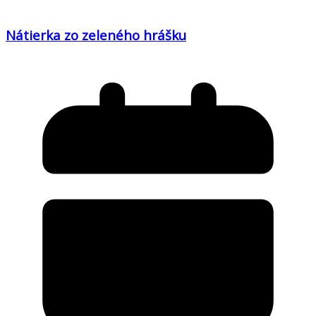
Nátierka zo zeleného hrášku