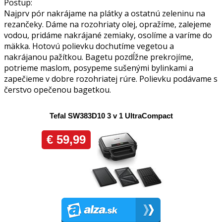
Postup:
Najprv pór nakrájame na plátky a ostatnú zeleninu na
rezančeky. Dáme na rozohriaty olej, opražíme, zalejeme
vodou, pridáme nakrájané zemiaky, osolíme a varíme do
mäkka. Hotovú polievku dochutíme vegetou a
nakrájanou pažítkou. Bagetu pozdĺžne prekrojíme,
potrieme maslom, posypeme sušenými bylinkami a
zapečieme v dobre rozohriatej rúre. Polievku podávame s
čerstvo opečenou bagetkou.