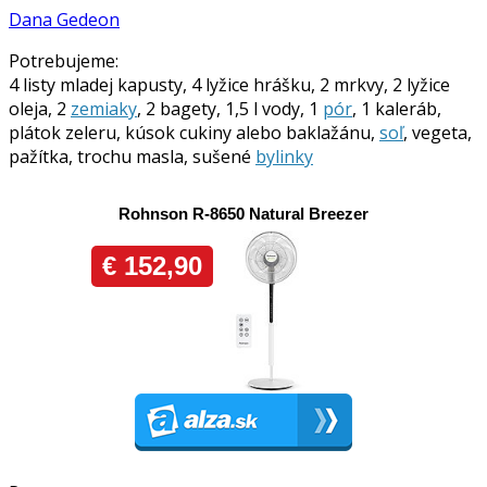
Dana Gedeon
Potrebujeme:
4 listy mladej kapusty, 4 lyžice hrášku, 2 mrkvy, 2 lyžice
oleja, 2
zemiaky
, 2 bagety, 1,5 l vody, 1
pór
, 1 kaleráb,
plátok zeleru, kúsok cukiny alebo baklažánu,
soľ
, vegeta,
pažítka, trochu masla, sušené
bylinky