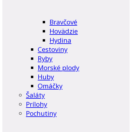
Bravčové
Hovädzie
Hydina
Cestoviny
Ryby
Morské plody
Huby
Omáčky
Šaláty
Prílohy
Pochutiny