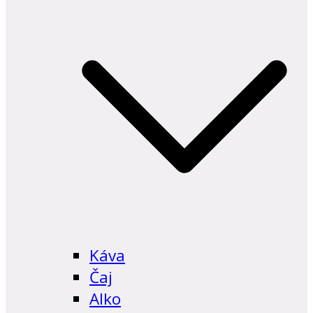
Káva
Čaj
Alko