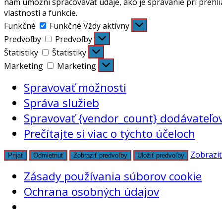
nám umožní spracovávať údaje, ako je správanie pri prehli
vlastnosti a funkcie.
Funkčné
Funkčné
Vždy aktívny
Predvoľby
Predvoľby
Štatistiky
Štatistiky
Marketing
Marketing
Spravovať možnosti
Správa služieb
Spravovať {vendor_count} dodávateľo
Prečítajte si viac o týchto účeloch
Zobraziť
Prijať
Odmietnuť
Zobraziť predvoľby
Uložiť predvoľby
Zásady používania súborov cookie
Ochrana osobných údajov