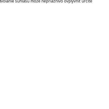
dvolanie súhlasu môže nepriaznivo ovplyvniť určité