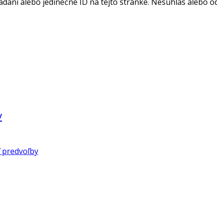
adaní alebo jedinečné ID na tejto stránke. Nesúhlas alebo o
v
 predvoľby