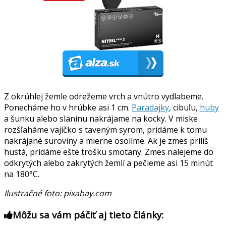
Z okrúhlej žemle odrežeme vrch a vnútro vydlabeme.
Ponecháme ho v hrúbke asi 1 cm.
Paradajky
, cibuľu,
huby
a šunku alebo slaninu nakrájame na kocky. V miske
rozšľaháme vajíčko s taveným syrom, pridáme k tomu
nakrájané suroviny a mierne osolíme. Ak je zmes príliš
hustá, pridáme ešte trošku smotany. Zmes nalejeme do
odkrytých alebo zakrytých žemlí a pečieme asi 15 minút
na 180°C.
Ilustračné foto: pixabay.com
Môžu sa vám páčiť aj tieto články: