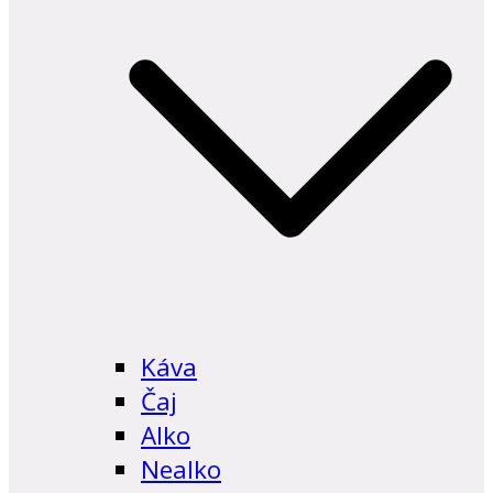
Káva
Čaj
Alko
Nealko