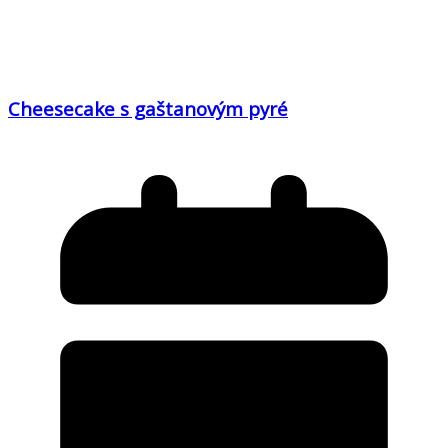
Cheesecake s gaštanovým pyré