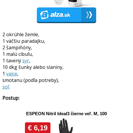
2 okrúhle žemle,
1 väčšiu paradajku,
2 šampiňóny,
1 malú cibuľu,
1 tavený
syr
,
10 dkg šunky alebo slaniny,
1
vajce
,
smotanu (podľa potreby),
soľ
.
Postup: