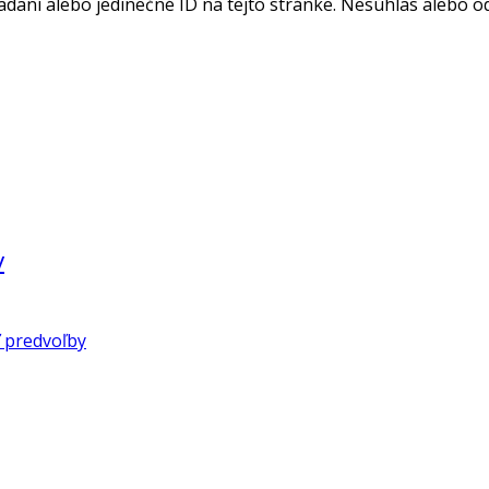
adaní alebo jedinečné ID na tejto stránke. Nesúhlas alebo o
v
 predvoľby