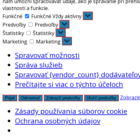
nám umožní spracovávať údaje, ako je správanie pri prehli
vlastnosti a funkcie.
Funkčné
Funkčné
Vždy aktívny
Predvoľby
Predvoľby
Štatistiky
Štatistiky
Marketing
Marketing
Spravovať možnosti
Správa služieb
Spravovať {vendor_count} dodávateľo
Prečítajte si viac o týchto účeloch
Zobraziť
Prijať
Odmietnuť
Zobraziť predvoľby
Uložiť predvoľby
Zásady používania súborov cookie
Ochrana osobných údajov