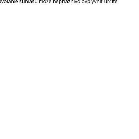
dvolanie súhlasu môže nepriaznivo ovplyvniť určité