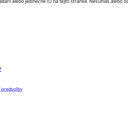
adaní alebo jedinečné ID na tejto stránke. Nesúhlas alebo o
v
 predvoľby