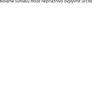
dvolanie súhlasu môže nepriaznivo ovplyvniť určité