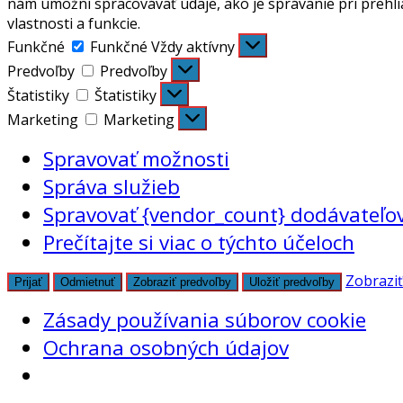
nám umožní spracovávať údaje, ako je správanie pri prehli
vlastnosti a funkcie.
Funkčné
Funkčné
Vždy aktívny
Predvoľby
Predvoľby
Štatistiky
Štatistiky
Marketing
Marketing
Spravovať možnosti
Správa služieb
Spravovať {vendor_count} dodávateľo
Prečítajte si viac o týchto účeloch
Zobraziť
Prijať
Odmietnuť
Zobraziť predvoľby
Uložiť predvoľby
Zásady používania súborov cookie
Ochrana osobných údajov