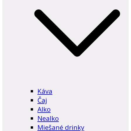
Káva
Čaj
Alko
Nealko
Miešané drinky