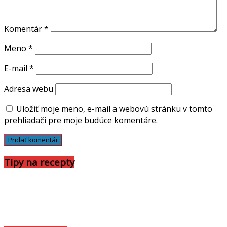
Komentár
*
Meno
*
E-mail
*
Adresa webu
Uložiť moje meno, e-mail a webovú stránku v tomto
prehliadači pre moje budúce komentáre.
Tipy na recepty