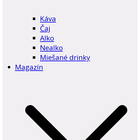
Káva
Čaj
Alko
Nealko
Miešané drinky
Magazín