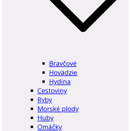
Bravčové
Hovädzie
Hydina
Cestoviny
Ryby
Morské plody
Huby
Omáčky