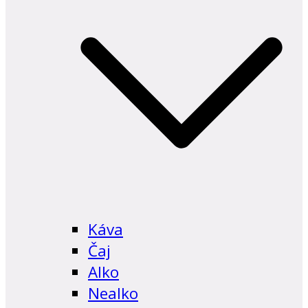
Káva
Čaj
Alko
Nealko