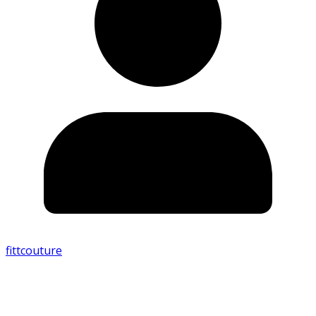
fittcouture