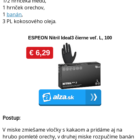
1/2 hrnčeka medu,
1 hrnček orechov,
1
banán
,
3 PL kokosového oleja.
Postup:
V miske zmiešame vločky s kakaom a pridáme aj na
hrubo pomleté orechy, v druhej miske rozpučíme banán