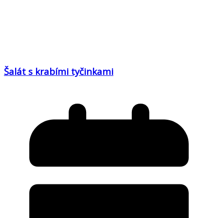
Šalát s krabími tyčinkami