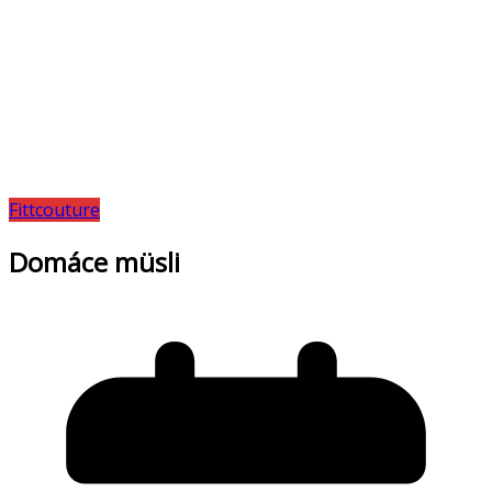
Fittcouture
Domáce müsli