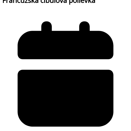
Francúzska cibuľová polievka