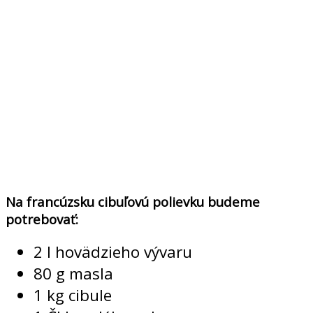
Na francúzsku cibuľovú polievku budeme
potrebovať:
2 l hovädzieho vývaru
80 g masla
1 kg cibule