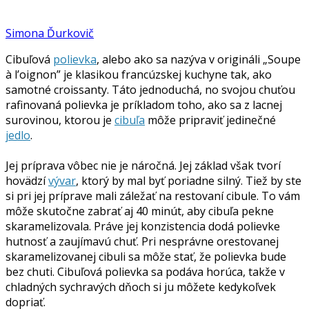
Simona Ďurkovič
Cibuľová
polievka
, alebo ako sa nazýva v origináli „Soupe
à l’oignon” je klasikou francúzskej kuchyne tak, ako
samotné croissanty. Táto jednoduchá, no svojou chuťou
rafinovaná polievka je príkladom toho, ako sa z lacnej
surovinou, ktorou je
cibuľa
môže pripraviť jedinečné
jedlo
.
Jej príprava vôbec nie je náročná. Jej základ však tvorí
hovädzí
vývar
, ktorý by mal byť poriadne silný. Tiež by ste
si pri jej príprave mali záležať na restovaní cibule. To vám
môže skutočne zabrať aj 40 minút, aby cibuľa pekne
skaramelizovala. Práve jej konzistencia dodá polievke
hutnosť a zaujímavú chuť. Pri nesprávne orestovanej
skaramelizovanej cibuli sa môže stať, že polievka bude
bez chuti. Cibuľová polievka sa podáva horúca, takže v
chladných sychravých dňoch si ju môžete kedykoľvek
dopriať.