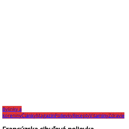
Bylinky a
koreniny
Články
Magazín
Polievky
Recepty
Vitamíny
Zdravie