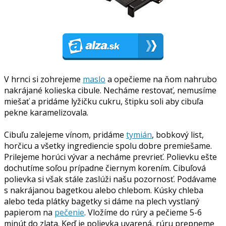
V hrnci si zohrejeme
maslo
a opečieme na ňom nahrubo
nakrájané kolieska cibule. Necháme restovať, nemusíme
miešať a pridáme lyžičku cukru, štipku soli aby cibuľa
pekne karamelizovala.
Cibuľu zalejeme vínom, pridáme
tymián
, bobkový list,
horčicu a všetky ingrediencie spolu dobre premiešame.
Prilejeme horúci vývar a necháme prevrieť. Polievku ešte
dochutíme soľou prípadne čiernym korením. Cibuľová
polievka si však stále zaslúži našu pozornosť. Podávame
s nakrájanou bagetkou alebo chlebom. Kúsky chleba
alebo teda plátky bagetky si dáme na plech vystlaný
papierom na
pečenie
. Vložíme do rúry a pečieme 5-6
minút do zlata. Keď je polievka uvarená, rúru prepneme