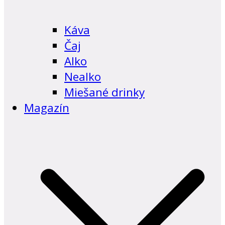
Káva
Čaj
Alko
Nealko
Miešané drinky
Magazín