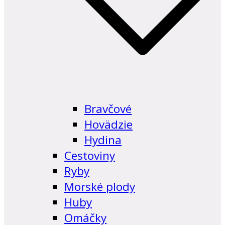
Bravčové
Hovädzie
Hydina
Cestoviny
Ryby
Morské plody
Huby
Omáčky