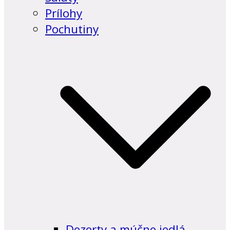
Prílohy
Pochutiny
Dezerty a múčne jedlá