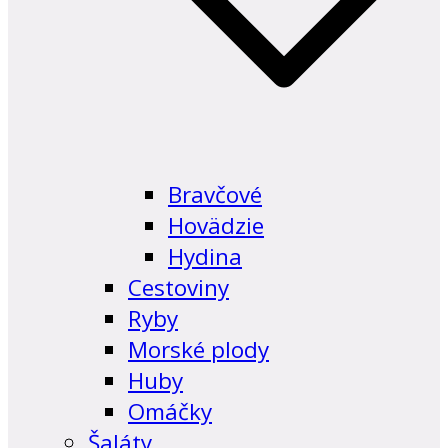
Bravčové
Hovädzie
Hydina
Cestoviny
Ryby
Morské plody
Huby
Omáčky
Šaláty