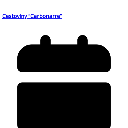
Cestoviny “Carbonarre”