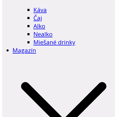
Káva
Čaj
Alko
Nealko
Miešané drinky
Magazín