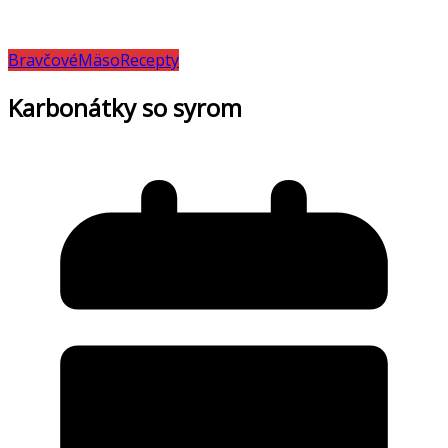
Bravčové
Mäso
Recepty
Karbonátky so syrom