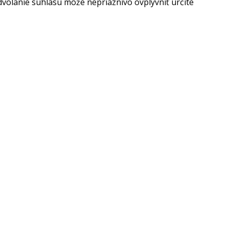
dvolanie súhlasu môže nepriaznivo ovplyvniť určité