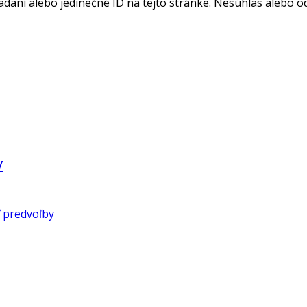
adaní alebo jedinečné ID na tejto stránke. Nesúhlas alebo o
v
 predvoľby