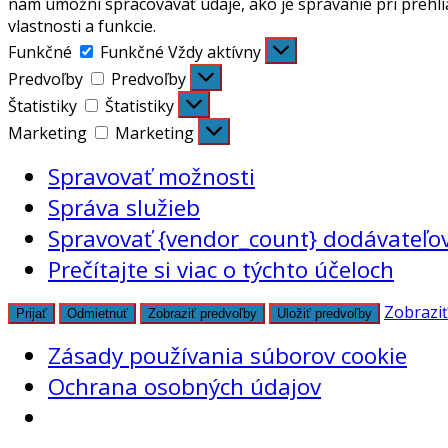
nám umožní spracovávať údaje, ako je správanie pri prehli
vlastnosti a funkcie.
Funkčné
Funkčné
Vždy aktívny
Predvoľby
Predvoľby
Štatistiky
Štatistiky
Marketing
Marketing
Spravovať možnosti
Správa služieb
Spravovať {vendor_count} dodávateľo
Prečítajte si viac o týchto účeloch
Zobraziť
Prijať
Odmietnuť
Zobraziť predvoľby
Uložiť predvoľby
Zásady používania súborov cookie
Ochrana osobných údajov