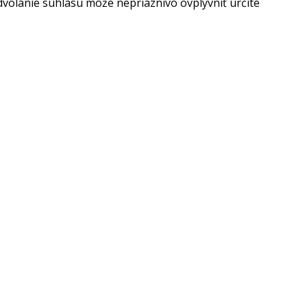
dvolanie súhlasu môže nepriaznivo ovplyvniť určité