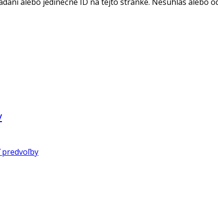
adaní alebo jedinečné ID na tejto stránke. Nesúhlas alebo o
v
 predvoľby