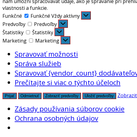
nám umožní spracovávať údaje, ako je správanie pri prehli
vlastnosti a funkcie.
Funkčné
Funkčné
Vždy aktívny
Predvoľby
Predvoľby
Štatistiky
Štatistiky
Marketing
Marketing
Spravovať možnosti
Správa služieb
Spravovať {vendor_count} dodávateľo
Prečítajte si viac o týchto účeloch
Zobraziť
Prijať
Odmietnuť
Zobraziť predvoľby
Uložiť predvoľby
Zásady používania súborov cookie
Ochrana osobných údajov