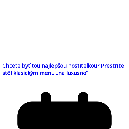
Chcete byť tou najlepšou hostiteľkou? Prestrite
stôl klasickým menu „na luxusno“