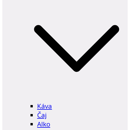
Káva
Čaj
Alko