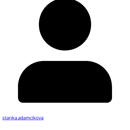
stanka.adamcikova