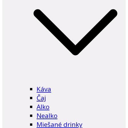
Káva
Čaj
Alko
Nealko
Miešané drinky