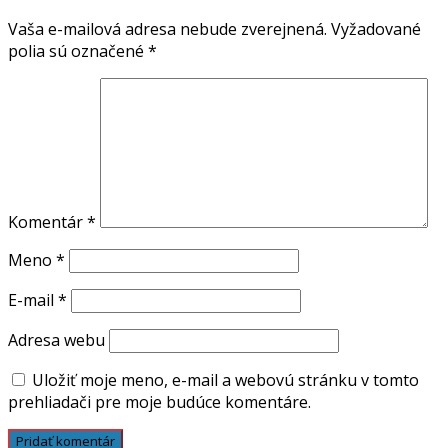
Vaša e-mailová adresa nebude zverejnená.
Vyžadované
polia sú označené
*
Komentár
*
Meno
*
E-mail
*
Adresa webu
Uložiť moje meno, e-mail a webovú stránku v tomto
prehliadači pre moje budúce komentáre.