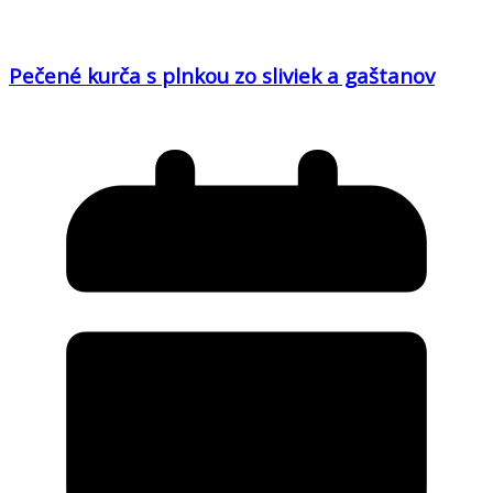
Pečené kurča s plnkou zo sliviek a gaštanov