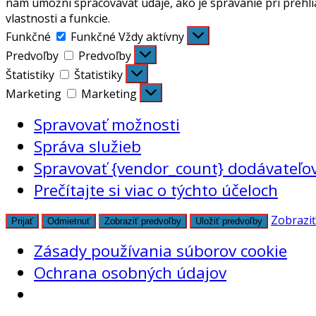
nám umožní spracovávať údaje, ako je správanie pri prehli
vlastnosti a funkcie.
Funkčné
Funkčné
Vždy aktívny
Predvoľby
Predvoľby
Štatistiky
Štatistiky
Marketing
Marketing
Spravovať možnosti
Správa služieb
Spravovať {vendor_count} dodávateľo
Prečítajte si viac o týchto účeloch
Zobraziť
Prijať
Odmietnuť
Zobraziť predvoľby
Uložiť predvoľby
Zásady používania súborov cookie
Ochrana osobných údajov