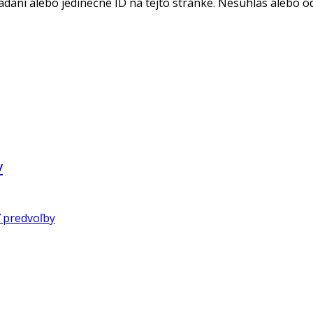
adaní alebo jedinečné ID na tejto stránke. Nesúhlas alebo o
v
 predvoľby