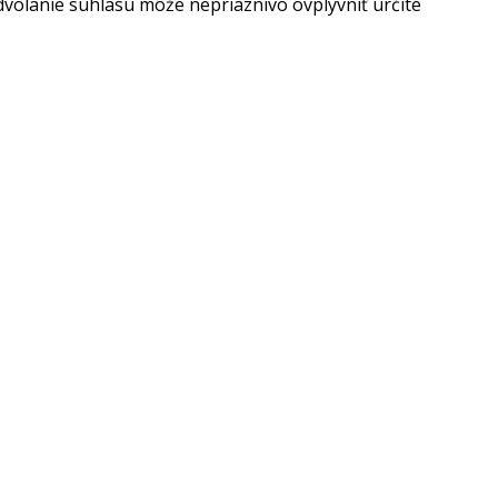
dvolanie súhlasu môže nepriaznivo ovplyvniť určité