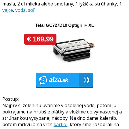
masla, 2 dl mlieka alebo smotany, 1 lyžička strúhanky, 1
vajce
,
voda
,
soľ
Postup:
Najprv si zeleninu uvaríme v osolenej vode, potom ju
pokrájame na hrubšie plátky a vložíme do vymastenej a
strúhankou vysypanej nádoby. Na dno dáme kaleráb,
potom mrkvu a na vrch
karfiol
, ktorý sme rozobrali na