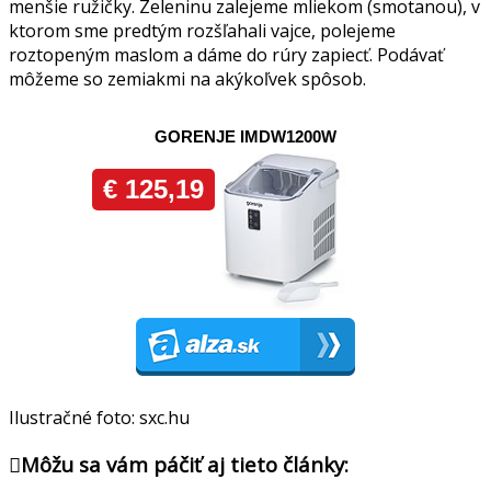
menšie ružičky. Zeleninu zalejeme mliekom (smotanou), v
ktorom sme predtým rozšľahali vajce, polejeme
roztopeným maslom a dáme do rúry zapiecť. Podávať
môžeme so zemiakmi na akýkoľvek spôsob.
Ilustračné foto: sxc.hu
Môžu sa vám páčiť aj tieto články: